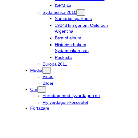
ISPM 15
Sydamerika 2010
Samarbetspartners
19048 km genom Chile och
Argentina
Best of album
Historien bakom
Sydamerikaresan
Packlista
Europa 2011
Media
Video
Bilder
Om
Föredrag med flyvardagen.nu
Fly vardagen-konceptet
Författare