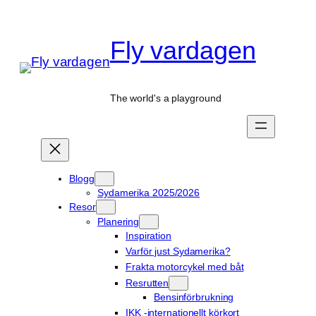
Hoppa
till
Fly vardagen
innehåll
The world's a playground
Blogg
Sydamerika 2025/2026
Resor
Planering
Inspiration
Varför just Sydamerika?
Frakta motorcykel med båt
Resrutten
Bensinförbrukning
IKK -internationellt körkort