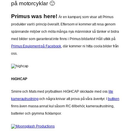
på motorcyklar 🙂
Primus was here!
Är en kampanj som visar att Primus
produkter varit i princip överallt. Eftersom vi kommer att resa genom
spännande miljöer och möta många nya människor så tänker vi bidra
med bilder som garanterat inte finns i Primus bildarkiv! Håll utkik på
Primus Equipment på Facebook
, där kommer ni hitta coola bilder från
oss.
HiGHCAP
Smirre och Mats med prylbutiken HiGHCAP skickade med oss
lite
kamerautrustning
och några knivar att prova på våra äventyr. I
butiken
finns även massa annat kul såsom RC-tillbehör, kamerautrustning,
batterier och grymma ficklampor.