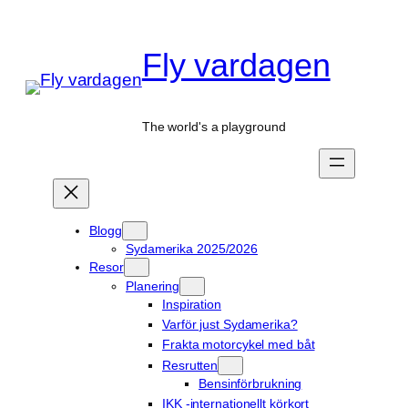
Hoppa
till
Fly vardagen
innehåll
The world's a playground
Blogg
Sydamerika 2025/2026
Resor
Planering
Inspiration
Varför just Sydamerika?
Frakta motorcykel med båt
Resrutten
Bensinförbrukning
IKK -internationellt körkort