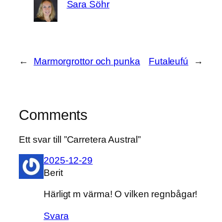
Sara Söhr
←
Marmorgrottor och punka
Futaleufú
→
Comments
Ett svar till ”Carretera Austral”
2025-12-29
Berit
Härligt m värma! O vilken regnbågar!
Svara