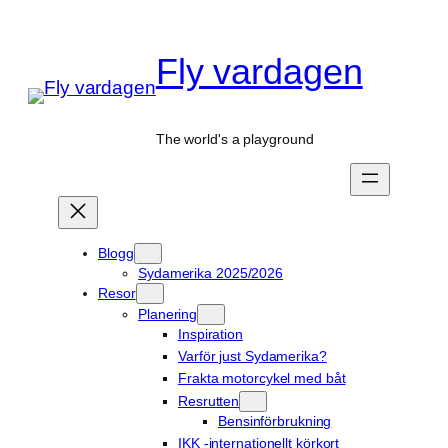
Hoppa
till
Fly vardagen
innehåll
The world's a playground
Blogg
Sydamerika 2025/2026
Resor
Planering
Inspiration
Varför just Sydamerika?
Frakta motorcykel med båt
Resrutten
Bensinförbrukning
IKK -internationellt körkort