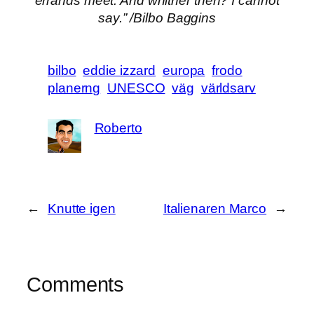
errands meet. And whither then? I cannot
say.” /Bilbo Baggins
bilbo
eddie izzard
europa
frodo
planerng
UNESCO
väg
världsarv
Roberto
←
Knutte igen
Italienaren Marco
→
Comments