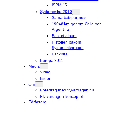
ISPM 15
Sydamerika 2010
Samarbetspartners
19048 km genom Chile och
Argentina
Best of album
Historien bakom
Sydamerikaresan
Packlista
Europa 2011
Media
Video
Bilder
Om
Föredrag med flyvardagen.nu
Fly vardagen-konceptet
Författare