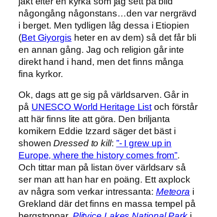
jakt efter en kyrka som jag sett på bild
någongång någonstans…den var nergrävd
i berget. Men tydligen låg dessa i Etiopien
(
Bet Giyorgis
heter en av dem) så det får bli
en annan gång. Jag och religion går inte
direkt hand i hand, men det finns många
fina kyrkor.
Ok, dags att ge sig på världsarven. Går in
på
UNESCO World Heritage List
och förstår
att här finns lite att göra. Den briljanta
komikern Eddie Izzard säger det bäst i
showen
Dressed to kill
:
”- I grew up in
Europe, where the history comes from”
.
Och tittar man på listan över världsarv så
ser man att han har en poäng. Ett axplock
av några som verkar intressanta:
Meteora
i
Grekland där det finns en massa tempel på
bergstoppar.
Plitvice Lakes National Park
i