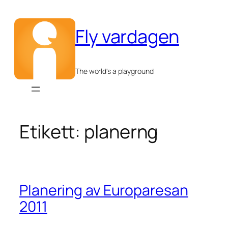
Hoppa
till
Fly vardagen
innehåll
The world's a playground
Etikett:
planerng
Planering av Europaresan
2011