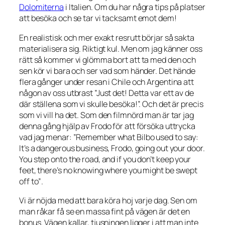
Dolomiterna
i Italien. Om du har några tips på platser
att besöka och se tar vi tacksamt emot dem!
En realistisk och mer exakt resrutt börjar så sakta
materialisera sig. Riktigt kul. Men om jag känner oss
rätt så kommer vi glömma bort att ta med den och
sen kör vi bara och ser vad som händer. Det hände
flera gånger under resan i Chile och Argentina att
någon av oss utbrast ”Just det! Detta var ett av de
där ställena som vi skulle besöka!”. Och det är precis
som vi vill ha det. Som den filmnörd man är tar jag
denna gång hjälp av Frodo för att försöka uttrycka
vad jag menar:
”Remember what Bilbo used to say:
It’s a dangerous business, Frodo, going out your door.
You step onto the road, and if you don’t keep your
feet, there’s no knowing where you might be swept
off to”
.
Vi är nöjda med att bara köra hoj varje dag. Sen om
man råkar få se en massa fint på vägen är det en
bonus. Vägen kallar, tjusningen ligger i att man inte