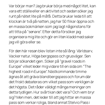
Var börjar man? Jag brukar börja med något litet, kan
vara ett ställe eller en aktivitet och sedan söker jag
runt på nätet lite på måfå. Detta brukar leda till att
klockan är två på natten, jag har 50 flikar öppna och
en massa bokmärken som jag lagt någonstans för
att titta på ”senare”. Efter detta försöker jag
organisera mig lite och gör en liten kladd med saker
jag vill göra eller se.
För den här resan blev listan inte så lång: Världsarv,
Vacker natur, Höga bergspass och grusvägar. Sen
börjar sökandet igen. Söker på ”gravel roads in
Europe” vilket leder mig vidare till en sida om ”The
highest road in Europe”. Nästkommande timme
ägnas åt att gräva bland bergspass och forum där
det friskt debateras om vilket pass som verkligen är
det högsta. Det råder väldigt många meningar om
detta tydligen. Hur svårt kan det vara? Och vem bryr
sig? Men men, det leder till att jag hittar en massa
pass som verkar roliga, bland annat
Stelvio Pass
i