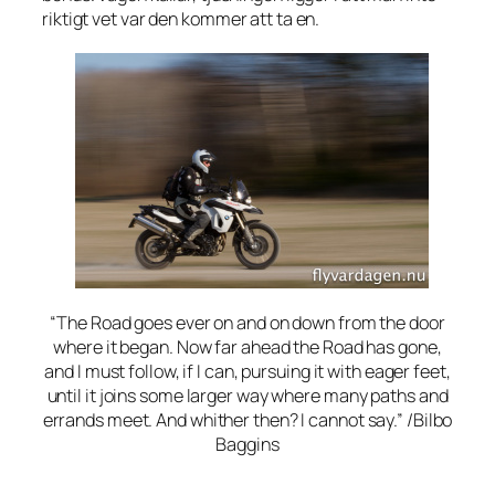
riktigt vet var den kommer att ta en.
“The Road goes ever on and on down from the door
where it began. Now far ahead the Road has gone,
and I must follow, if I can, pursuing it with eager feet,
until it joins some larger way where many paths and
errands meet. And whither then? I cannot say.” /Bilbo
Baggins