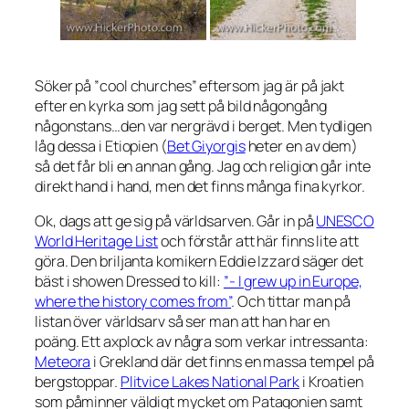
Söker på ”cool churches” eftersom jag är på jakt
efter en kyrka som jag sett på bild någongång
någonstans…den var nergrävd i berget. Men tydligen
låg dessa i Etiopien (
Bet Giyorgis
heter en av dem)
så det får bli en annan gång. Jag och religion går inte
direkt hand i hand, men det finns många fina kyrkor.
Ok, dags att ge sig på världsarven. Går in på
UNESCO
World Heritage List
och förstår att här finns lite att
göra. Den briljanta komikern Eddie Izzard säger det
bäst i showen
Dressed to kill
:
”- I grew up in Europe,
where the history comes from”
. Och tittar man på
listan över världsarv så ser man att han har en
poäng. Ett axplock av några som verkar intressanta:
Meteora
i Grekland där det finns en massa tempel på
bergstoppar.
Plitvice Lakes National Park
i Kroatien
som påminner väldigt mycket om Patagonien samt