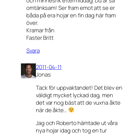
och minnesrik eftermiddag. Du är så
omtänksam! Ser fram emot att se er
båda på era hojar en fin dag här fram
över.
Kramar från
Faster Britt
Svara
2011-04-11
Jonas
Tack för uppvaktandet! Det blev en
väldigt mycket lyckad dag, men
det var nog bäst att de vuxna åkte
när de åkte…
Jag och Roberto hämtade ut våra
nya hojar idag och tog en tur