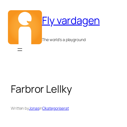
Hoppa
till
Fly vardagen
innehåll
The world's a playground
Farbror Lellky
Written by
Jonas
in
Okategoriserat