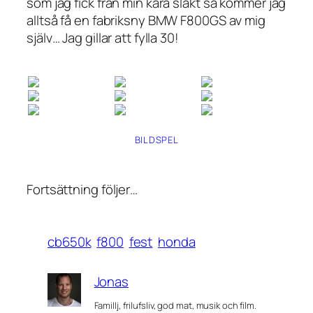
som jag fick från min kära släkt så kommer jag
alltså få en fabriksny BMW F800GS av mig
själv… Jag gillar att fylla 30!
BILDSPEL
Fortsättning följer…
cb650k
f800
fest
honda
Jonas
Famillj, frilufsliv, god mat, musik och film.