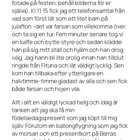
fotade på festen: behåll bilderna för er
själva). Kl 11:15 fick jag ett telefonsamtal från
vad som först lät som ett litet barn på
julafton -det var farsan som villekomma över
och ta sig en tur. Fem minuter senare tog vi
en kaffe och bytte styre och sedan klädde
han på sig mitt ställ och hjälm och han drog
iväg. Jag hann bli lite orolig innan han tillslut
ringde från Fituna och lät väldigt lycklig. Sen
kom han tillbaka efter ytterligare en
halvtimme-timme gladast av alla och sen fick
både farsan och hojen vila.
Allt i allt en väldigt lyckad helg och idag är
tanken att jag ska få min
födelsedagspresent som jag köpt till mig
själv. Förutom en ballongflygning som jag fick
av morsan och ett presentkort på Berras