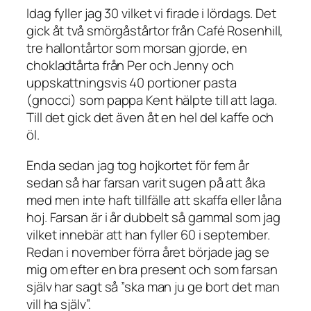
Idag fyller jag 30 vilket vi firade i lördags. Det
gick åt två smörgåstårtor från Café Rosenhill,
tre hallontårtor som morsan gjorde, en
chokladtårta från Per och Jenny och
uppskattningsvis 40 portioner pasta
(gnocci) som pappa Kent hälpte till att laga.
Till det gick det även åt en hel del kaffe och
öl.
Enda sedan jag tog hojkortet för fem år
sedan så har farsan varit sugen på att åka
med men inte haft tillfälle att skaffa eller låna
hoj. Farsan är i år dubbelt så gammal som jag
vilket innebär att han fyller 60 i september.
Redan i november förra året började jag se
mig om efter en bra present och som farsan
själv har sagt så ”ska man ju ge bort det man
vill ha själv”.