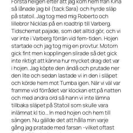
Första helgen efter att jag kom hem från Kina
så lånade jag bil (tack Sara) och hyrde släp
på statoil. Jag tog med mig Roberto och
lillebror Nicklas på en roadtrip till Varberg.
Tidschemat pajade, som det alltid gör, och vi
var inte i Varberg förrän vid fem-tiden. Hojen
startade och jag tog mig en provtur. Motorn
gick fint men kopplingen slirade så det gick
inte riktigt att känna hur mycket drag det var
i hojen. Jag köpte den ändå och prutade ner
den lite och sedan lastade vi in den i släpet
och körde hem mot Tumba igen. När vi väl var
framme vid förrådet var klockan ett på natten
och med andra ord så hann vi inte lämna
tillbaka släpet på Statoil som skulle vara
inlämnat kl tio… In med hojen och hem till
sängen. Nu gällde det att hålla min varje
gång jag pratade med farsan -vilket oftast