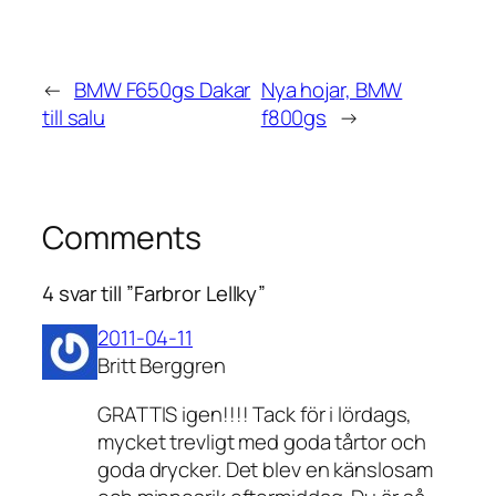
←
BMW F650gs Dakar
Nya hojar, BMW
till salu
f800gs
→
Comments
4 svar till ”Farbror Lellky”
2011-04-11
Britt Berggren
GRATTIS igen!!!! Tack för i lördags,
mycket trevligt med goda tårtor och
goda drycker. Det blev en känslosam