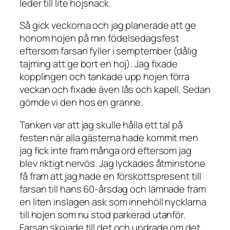
leder till lite hojsnack.
Så gick veckorna och jag planerade att ge
honom hojen på min födelsedagsfest
eftersom farsan fyller i semptember (dålig
tajming att ge bort en hoj). Jag fixade
kopplingen och tankade upp hojen förra
veckan och fixade även lås och kapell. Sedan
gömde vi den hos en granne.
Tanken var att jag skulle hålla ett tal på
festen när alla gästerna hade kommit men
jag fick inte fram många ord eftersom jag
blev riktigt nervös. Jag lyckades åtminstone
få fram att jag hade en förskottspresent till
farsan till hans 60-årsdag och lämnade fram
en liten inslagen ask som innehöll nycklarna
till hojen som nu stod parkerad utanför.
Farsan skojade till det och undrade om det