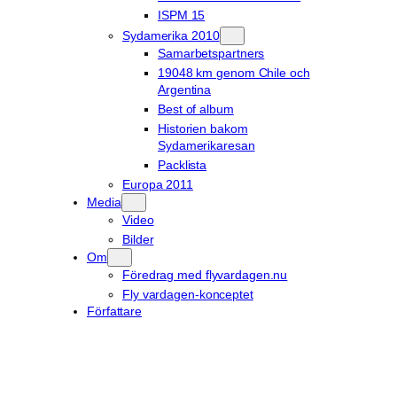
ISPM 15
Sydamerika 2010
Samarbetspartners
19048 km genom Chile och
Argentina
Best of album
Historien bakom
Sydamerikaresan
Packlista
Europa 2011
Media
Video
Bilder
Om
Föredrag med flyvardagen.nu
Fly vardagen-konceptet
Författare