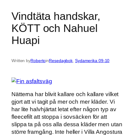
Vindtäta handskar,
KÖTT och Nahuel
Huapi
Written by
Roberto
in
Resedagbok
, 
Sydamerika 09-10
Nätterna har blivit kallare och kallare vilket
gjort att vi tagit på mer och mer kläder. Vi
har lite halvhjärtat letat efter någon typ av
fleecefilt att stoppa i sovsäcken för att
slippa ta på oss alla dessa kläder men utan
större framgång. Inte heller i Villa Angostura