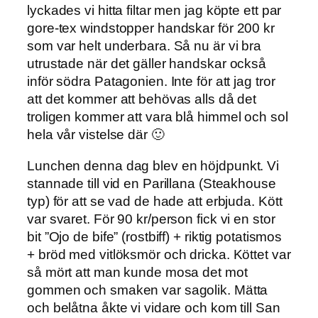
lyckades vi hitta filtar men jag köpte ett par
gore-tex windstopper handskar för 200 kr
som var helt underbara. Så nu är vi bra
utrustade när det gäller handskar också
inför södra Patagonien. Inte för att jag tror
att det kommer att behövas alls då det
troligen kommer att vara blå himmel och sol
hela vår vistelse där 🙂
Lunchen denna dag blev en höjdpunkt. Vi
stannade till vid en Parillana (Steakhouse
typ) för att se vad de hade att erbjuda. Kött
var svaret. För 90 kr/person fick vi en stor
bit ”Ojo de bife” (rostbiff) + riktig potatismos
+ bröd med vitlöksmör och dricka. Köttet var
så mört att man kunde mosa det mot
gommen och smaken var sagolik. Mätta
och belåtna åkte vi vidare och kom till San