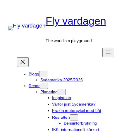
Hoppa
till
Fly vardagen
innehåll
The world's a playground
Blogg
Sydamerika 2025/2026
Resor
Planering
Inspiration
Varför just Sydamerika?
Frakta motorcykel med båt
Resrutten
Bensinförbrukning
IKK -internationellt körkort