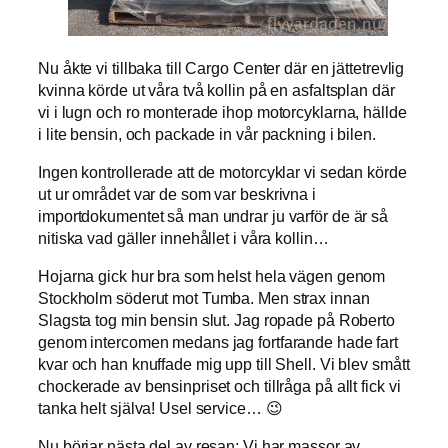
Nu åkte vi tillbaka till Cargo Center där en jättetrevlig
kvinna körde ut våra två kollin på en asfaltsplan där
vi i lugn och ro monterade ihop motorcyklarna, hällde
i lite bensin, och packade in vår packning i bilen.
Ingen kontrollerade att de motorcyklar vi sedan körde
ut ur området var de som var beskrivna i
importdokumentet så man undrar ju varför de är så
nitiska vad gäller innehållet i våra kollin…
Hojarna gick hur bra som helst hela vägen genom
Stockholm söderut mot Tumba. Men strax innan
Slagsta tog min bensin slut. Jag ropade på Roberto
genom intercomen medans jag fortfarande hade fart
kvar och han knuffade mig upp till Shell. Vi blev smått
chockerade av bensinpriset och tillråga på allt fick vi
tanka helt själva! Usel service… 😉
Nu börjar nästa del av resan; Vi har massor av