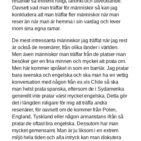
resande så extremt roligt, lärorikt och utvecklande.
Oavsett vad man träffar för människor så kan jag
konkludera att man träffar fler människor när man
reser än när man är hemma i sin vardag och lever
inom sina egna ramar.
De mest intressanta människor jag träffat när jag rest
är också de resenärer, från olika länder i världen.
Men även människor man träffar från de platser man
besöker ger en fina minnen och mycket att prata om.
Men här kommer språket in som en barriär. Jag pratar
bara svenska och engelska och ska man ha en vettig
konversation med någon från ex.vis Chile så ska
man helst prata spanska, eftersom de i Sydamerika
generellt inte pratar värst mycket engelska. Detta gör
det i längden roligare för mig att träffa andra
resenärer, för oavsett om de kommer från Polen,
England, Tyskland eller någon annanstans ifrån så
pratar de oftast bra engelska. Dessutom har man
mycket gemensamt. Man är ju liksom i en extrem
miljö hela tiden och alla intryck kan man diskutera