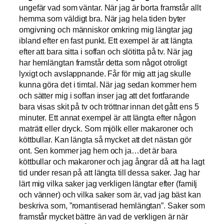
ungefär vad som väntar. När jag är borta framstår allt
hemma som väldigt bra. När jag hela tiden byter
omgivning och människor omkring mig längtar jag
ibland efter en fast punkt. Ett exempel är att längta
efter att bara sitta i soffan och slötitta på tv. När jag
har hemlängtan framstår detta som något otroligt
lyxigt och avslappnande. Får för mig att jag skulle
kunna göra det i timtal. När jag sedan kommer hem
och sätter mig i soffan inser jag att det fortfarande
bara visas skit på tv och tröttnar innan det gått ens 5
minuter. Ett annat exempel är att längta efter någon
maträtt eller dryck. Som mjölk eller makaroner och
köttbullar. Kan längta så mycket att det nästan gör
ont. Sen kommer jag hem och ja…det är bara
köttbullar och makaroner och jag ångrar då att ha lagt
tid under resan på att längta till dessa saker. Jag har
lärt mig vilka saker jag verkligen längtar efter (familj
och vänner) och vilka saker som är, vad jag bäst kan
beskriva som, ”romantiserad hemlängtan”. Saker som
framstår mycket bättre än vad de verkligen är när