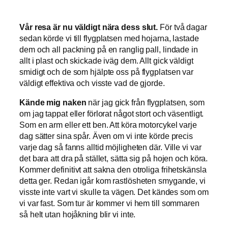
Vår resa är nu väldigt nära dess slut.
För två dagar
sedan körde vi till flygplatsen med hojarna, lastade
dem och all packning på en ranglig pall, lindade in
allt i plast och skickade iväg dem. Allt gick väldigt
smidigt och de som hjälpte oss på flygplatsen var
väldigt effektiva och visste vad de gjorde.
Kände mig naken
när jag gick från flygplatsen, som
om jag tappat eller förlorat något stort och väsentligt.
Som en arm eller ett ben. Att köra motorcykel varje
dag sätter sina spår. Även om vi inte körde precis
varje dag så fanns alltid möjligheten där. Ville vi var
det bara att dra på stället, sätta sig på hojen och köra.
Kommer definitivt att sakna den otroliga frihetskänsla
detta ger. Redan igår kom rastlösheten smygande, vi
visste inte vart vi skulle ta vägen. Det kändes som om
vi var fast. Som tur är kommer vi hem till sommaren
så helt utan hojåkning blir vi inte.