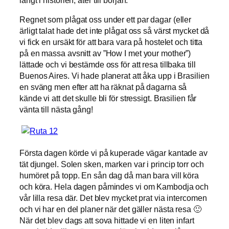
Regnet som plågat oss under ett par dagar (eller
ärligt talat hade det inte plågat oss så värst mycket då
vi fick en ursäkt för att bara vara på hostelet och titta
på en massa avsnitt av ”How I met your mother”)
lättade och vi bestämde oss för att resa tillbaka till
Buenos Aires. Vi hade planerat att åka upp i Brasilien
en sväng men efter att ha räknat på dagarna så
kände vi att det skulle bli för stressigt. Brasilien får
vänta till nästa gång!
Första dagen körde vi på kuperade vägar kantade av
tät djungel. Solen sken, marken var i princip torr och
humöret på topp. En sån dag då man bara vill köra
och köra. Hela dagen påmindes vi om Kambodja och
vår lilla resa där. Det blev mycket prat via intercomen
och vi har en del planer när det gäller nästa resa 🙂
När det blev dags att sova hittade vi en liten infart