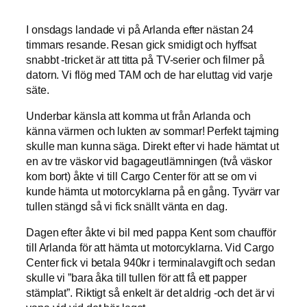
I onsdags landade vi på Arlanda efter nästan 24
timmars resande. Resan gick smidigt och hyffsat
snabbt -tricket är att titta på TV-serier och filmer på
datorn. Vi flög med TAM och de har eluttag vid varje
säte.
Underbar känsla att komma ut från Arlanda och
känna värmen och lukten av sommar! Perfekt tajming
skulle man kunna säga. Direkt efter vi hade hämtat ut
en av tre väskor vid bagageutlämningen (två väskor
kom bort) åkte vi till Cargo Center för att se om vi
kunde hämta ut motorcyklarna på en gång. Tyvärr var
tullen stängd så vi fick snällt vänta en dag.
Dagen efter åkte vi bil med pappa Kent som chaufför
till Arlanda för att hämta ut motorcyklarna. Vid Cargo
Center fick vi betala 940kr i terminalavgift och sedan
skulle vi ”bara åka till tullen för att få ett papper
stämplat”. Riktigt så enkelt är det aldrig -och det är vi