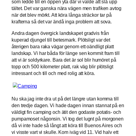
som ledde till en öppen yta där vi valde att slå upp
tältet. Det var ganska nära vägen men trafiken avtog
när det blev mörkt. Att köra långa sträckor tar på
krafterna så det var ändå inga problem att sova.
Andra dagen övergick landskapet gradvis från
kuperad djungel till betesmark. Plötsligt var det
återigen bara raka vägar genom ett oändligt platt
landskap. Vi har båda för länge sen kommit fram till
att vi är soldyrkare. Bara det är sol blir humöret på
topp och 500 kilometer platt, rak väg blir plötsligt
intressant och till och med rolig att köra.
Nu ska jag inte dra ut på det längre utan komma till
den tredje dagen. Vi hade dagen innan stannat på en
väldigt fin camping och ätit den godaste potatis- och
pumpamoset någonsin. Vi tog det lugnt på morgonen
då vi inte hade så långt att köra till Buenos Aires och
vi visste vart vi skulle. Kom iväg vid 11. Vid halv ett