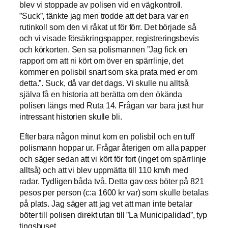
blev vi stoppade av polisen vid en vägkontroll.
”Suck”, tänkte jag men trodde att det bara var en
rutinkoll som den vi råkat ut för förr. Det började så
och vi visade försäkringspapper, registreringsbevis
och körkorten. Sen sa polismannen ”Jag fick en
rapport om att ni kört om över en spärrlinje, det
kommer en polisbil snart som ska prata med er om
detta.”. Suck, då var det dags. Vi skulle nu alltså
själva få en historia att berätta om den ökända
polisen längs med Ruta 14. Frågan var bara just hur
intressant historien skulle bli.
Efter bara någon minut kom en polisbil och en tuff
polismann hoppar ur. Frågar återigen om alla papper
och säger sedan att vi kört för fort (inget om spärrlinje
alltså) och att vi blev uppmätta till 110 km/h med
radar. Tydligen båda två. Detta gav oss böter på 821
pesos per person (c:a 1600 kr var) som skulle betalas
på plats. Jag säger att jag vet att man inte betalar
böter till polisen direkt utan till ”La Municipalidad”, typ
tingshuset.