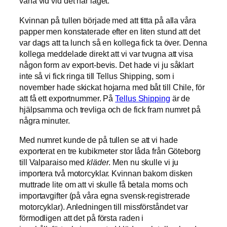
vana vid vid det här laget.
Kvinnan på tullen började med att titta på alla våra
papper men konstaterade efter en liten stund att det
var dags att ta lunch så en kollega fick ta över. Denna
kollega meddelade direkt att vi var tvugna att visa
någon form av export-bevis. Det hade vi ju såklart
inte så vi fick ringa till Tellus Shipping, som i
november hade skickat hojarna med båt till Chile, för
att få ett exportnummer. På
Tellus Shipping
är de
hjälpsamma och trevliga och de fick fram numret på
några minuter.
Med numret kunde de på tullen se att vi hade
exporterat en tre kubikmeter stor låda från Göteborg
till Valparaiso med
kläder
. Men nu skulle vi ju
importera två motorcyklar. Kvinnan bakom disken
muttrade lite om att vi skulle få betala moms och
importavgifter (på våra egna svensk-registrerade
motorcyklar). Anledningen till missförståndet var
förmodligen att det på första raden i