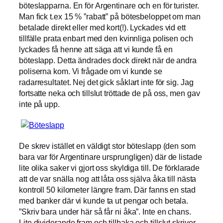
böteslapparna. En för Argentinare och en för turister.
Man fick t.ex 15 % ”rabatt” på bötesbeloppet om man
betalade direkt eller med kort(!). Lyckades vid ett
tillfälle prata enbart med den kvinnliga polisen och
lyckades få henne att säga att vi kunde få en
böteslapp. Detta ändrades dock direkt när de andra
poliserna kom. Vi frågade om vi kunde se
radarresultatet. Nej det gick såklart inte för sig. Jag
fortsatte neka och tillslut tröttade de på oss, men gav
inte på upp.
De skrev istället en väldigt stor böteslapp (den som
bara var för Argentinare ursprungligen) där de listade
lite olika saker vi gjort oss skyldiga till. De förklarade
att de var snälla nog att låta oss själva åka till nästa
kontroll 50 kilometer längre fram. Där fanns en stad
med banker där vi kunde ta ut pengar och betala.
”Skriv bara under här så får ni åka”. Inte en chans.
Lite dividerande fram och tillbaka och tillslut skriver