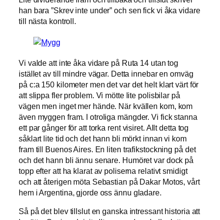
han bara ”Skrev inte under” och sen fick vi åka vidare
till nästa kontroll.
Vi valde att inte åka vidare på Ruta 14 utan tog
istället av till mindre vägar. Detta innebar en omväg
på c:a 150 kilometer men det var det helt klart värt för
att slippa fler problem. Vi mötte lite polisbilar på
vägen men inget mer hände. När kvällen kom, kom
även myggen fram. I otroliga mängder. Vi fick stanna
ett par gånger för att torka rent visiret. Allt detta tog
såklart lite tid och det hann bli mörkt innan vi kom
fram till Buenos Aires. En liten trafikstockning på det
och det hann bli ännu senare. Humöret var dock på
topp efter att ha klarat av poliserna relativt smidigt
och att återigen möta Sebastian på Dakar Motos, vårt
hem i Argentina, gjorde oss ännu gladare.
Så på det blev tillslut en ganska intressant historia att