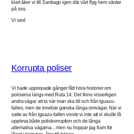
klart åker vi till Santiago igen där vårt flyg hem väntar
på oss.
Vi ses!
Korrupta poliser
Vi hade upprepade gånger fått höra historier om
poliserna längs med Ruta 14. Det finns visserligen
andra vägar att ta när man ska till och från Iguazu-
fallen, men de innebär ganska långa omvägar. När vi
satte av från Iguazu-fallen visste vi inte att vi skulle få
uppleva både poliskorruption och de långa
alternativa vägarna…men nu hoppar jag fram för
långt i historien, åter till början.