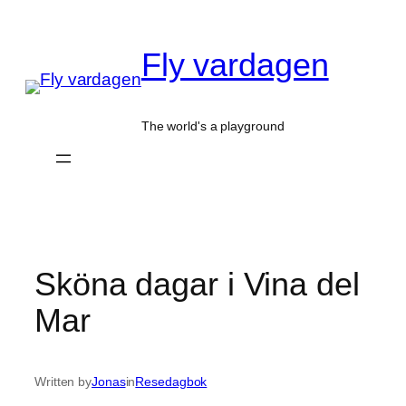
Hoppa
till
Fly vardagen
innehåll
The world's a playground
Sköna dagar i Vina del
Mar
Written by
Jonas
in
Resedagbok