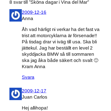
8 svar till ”Sköna dagar i Vina del Mar”
2009-12-16
Anna
Åh vad härligt ni verkar ha det fast va
trist att motorcyklarna är försenade!!
På tisdag drar vi iväg till usa. Ska bli
jättekul. Jag har beställt en level 2
skyddjacka BMW så till sommaren
ska jag åka både säkert och svalt 🙂
Kram Anna
Svara
2009-12-17
Juan Carlos
Hej allihopa!