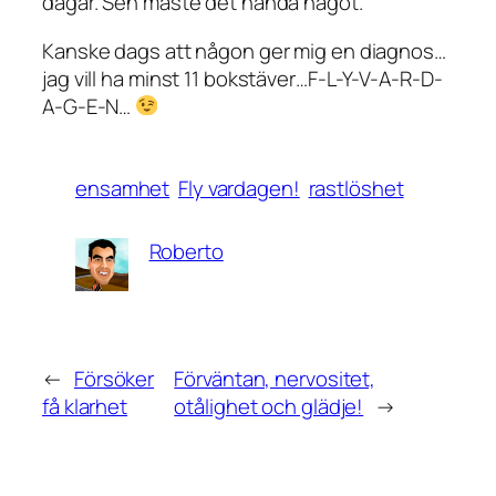
dagar. Sen måste det hända något.
Kanske dags att någon ger mig en diagnos…
jag vill ha minst 11 bokstäver…F-L-Y-V-A-R-D-
A-G-E-N…
ensamhet
Fly vardagen!
rastlöshet
Roberto
←
Försöker
Förväntan, nervositet,
få klarhet
otålighet och glädje!
→