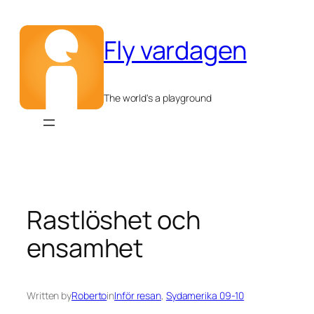
Hoppa
till
Fly vardagen
innehåll
The world's a playground
Rastlöshet och
ensamhet
Written by
Roberto
in
Inför resan
, 
Sydamerika 09-10