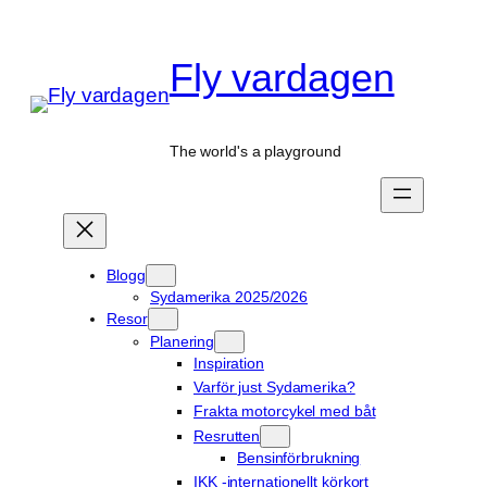
Hoppa
till
Fly vardagen
innehåll
The world's a playground
Blogg
Sydamerika 2025/2026
Resor
Planering
Inspiration
Varför just Sydamerika?
Frakta motorcykel med båt
Resrutten
Bensinförbrukning
IKK -internationellt körkort