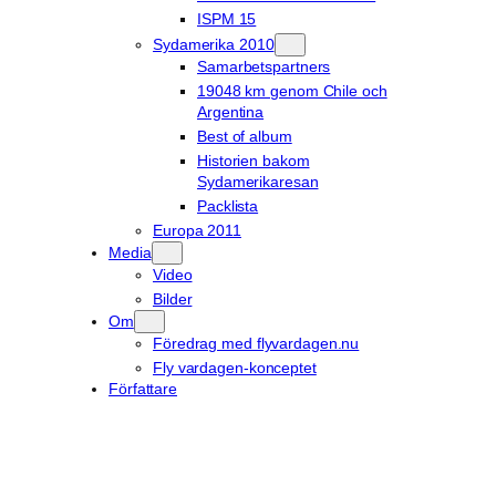
ISPM 15
Sydamerika 2010
Samarbetspartners
19048 km genom Chile och
Argentina
Best of album
Historien bakom
Sydamerikaresan
Packlista
Europa 2011
Media
Video
Bilder
Om
Föredrag med flyvardagen.nu
Fly vardagen-konceptet
Författare