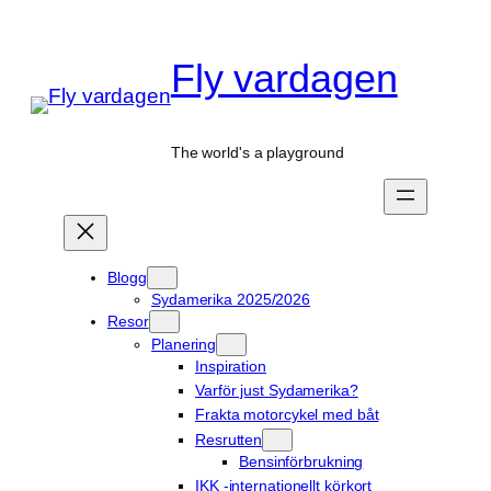
Hoppa
till
Fly vardagen
innehåll
The world's a playground
Blogg
Sydamerika 2025/2026
Resor
Planering
Inspiration
Varför just Sydamerika?
Frakta motorcykel med båt
Resrutten
Bensinförbrukning
IKK -internationellt körkort