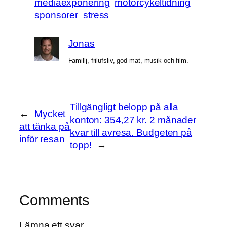
mediaexponering
motorcykeltidning
sponsorer
stress
Jonas
Famillj, frilufsliv, god mat, musik och film.
Tillgängligt belopp på alla
←
Mycket
konton: 354,27 kr. 2 månader
att tänka på
kvar till avresa. Budgeten på
inför resan
topp!
→
Comments
Lämna ett svar