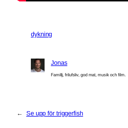
dykning
Jonas
Famillj, frilufsliv, god mat, musik och film.
←
Se upp för triggerfish