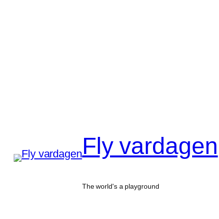
Hoppa
till
innehåll
Fly vardagen
The world's a playground