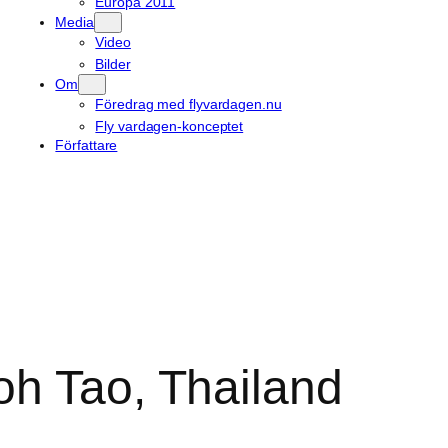
Europa 2011
Media
Video
Bilder
Om
Föredrag med flyvardagen.nu
Fly vardagen-konceptet
Författare
oh Tao, Thailand