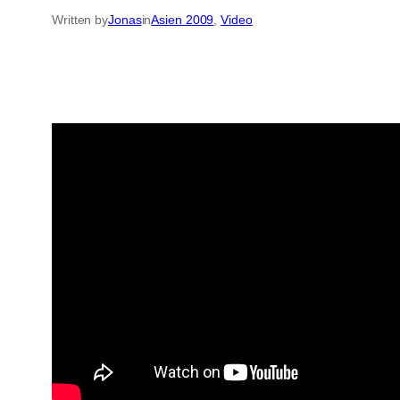
Written by
Jonas
in
Asien 2009
, 
Video