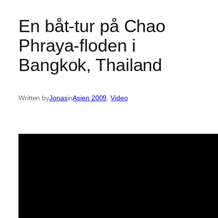
En båt-tur på Chao
Phraya-floden i
Bangkok, Thailand
Written by
Jonas
in
Asien 2009
, 
Video