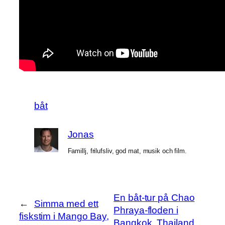
båt
Jonas
Famillj, frilufsliv, god mat, musik och film.
En båt-tur på Chao
←
Simma med ett
Phraya-floden i
fiskstim i Mango Bay,
Bangkok, Thailand