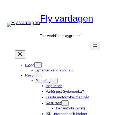
Hoppa
till
Fly vardagen
innehåll
The world's a playground
Blogg
Sydamerika 2025/2026
Resor
Planering
Inspiration
Varför just Sydamerika?
Frakta motorcykel med båt
Resrutten
Bensinförbrukning
IKK -internationellt körkort