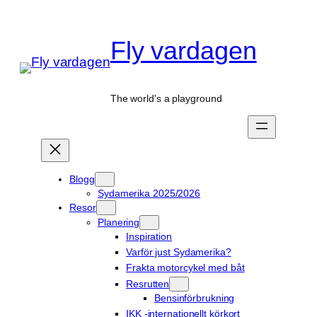
Hoppa
till
Fly vardagen
innehåll
The world's a playground
Blogg
Sydamerika 2025/2026
Resor
Planering
Inspiration
Varför just Sydamerika?
Frakta motorcykel med båt
Resrutten
Bensinförbrukning
IKK -internationellt körkort