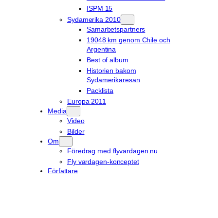
ISPM 15
Sydamerika 2010
Samarbetspartners
19048 km genom Chile och
Argentina
Best of album
Historien bakom
Sydamerikaresan
Packlista
Europa 2011
Media
Video
Bilder
Om
Föredrag med flyvardagen.nu
Fly vardagen-konceptet
Författare