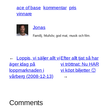
ace of base
kommentar
pris
vinnare
Jonas
Famillj, frilufsliv, god mat, musik och film.
←
Loppis, vi säljer allt vi
Efter allt tjat så har
äger idag på
vi tröttnat: Nu HAR
loppmarknaden i
vi köpt biljetter 🙂
vårberg (2008-12-13)
→
Comments