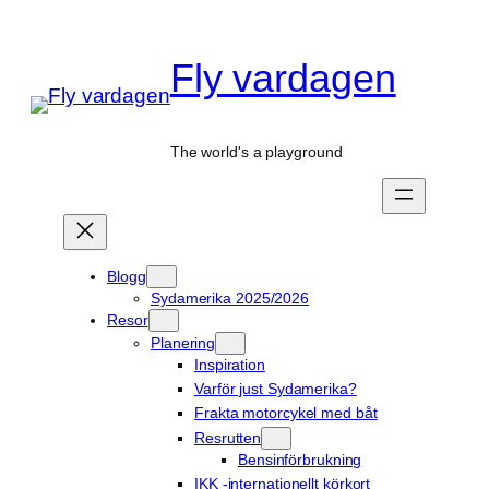
Hoppa
till
Fly vardagen
innehåll
The world's a playground
Blogg
Sydamerika 2025/2026
Resor
Planering
Inspiration
Varför just Sydamerika?
Frakta motorcykel med båt
Resrutten
Bensinförbrukning
IKK -internationellt körkort