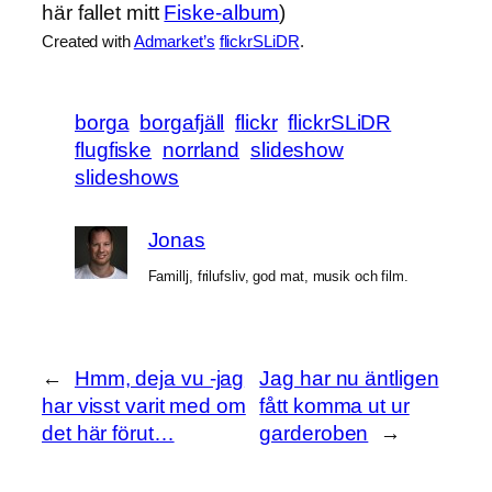
här fallet mitt
Fiske-album
)
Created with
Admarket’s
flickrSLiDR
.
borga
borgafjäll
flickr
flickrSLiDR
flugfiske
norrland
slideshow
slideshows
Jonas
Famillj, frilufsliv, god mat, musik och film.
←
Hmm, deja vu -jag
Jag har nu äntligen
har visst varit med om
fått komma ut ur
det här förut…
garderoben
→