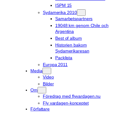
ISPM 15
Sydamerika 2010
Samarbetspartners
19048 km genom Chile och
Argentina
Best of album
Historien bakom
Sydamerikaresan
Packlista
Europa 2011
Media
Video
Bilder
Om
Föredrag med flyvardagen.nu
Fly vardagen-konceptet
Författare