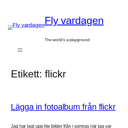
Hoppa
till
Fly vardagen
innehåll
The world's a playground
Etikett:
flickr
Lägga in fotoalbum från flickr
Jag har lagt upp lite bilder från i somras när jag var