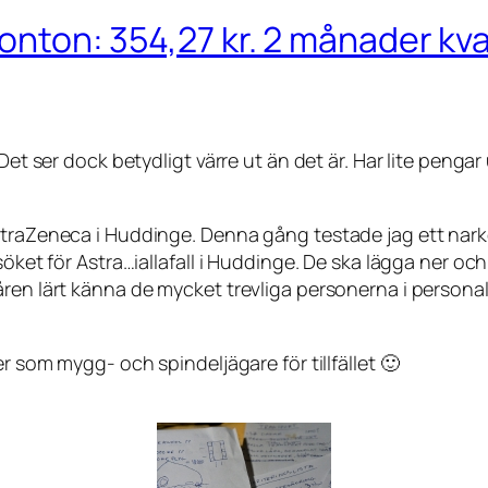
 konton: 354,27 kr. 2 månader kva
 Det ser dock betydligt värre ut än det är. Har lite penga
 AstraZeneca i Huddinge. Denna gång testade jag ett 
söket för Astra…iallafall i Huddinge. De ska lägga ner och
ren lärt känna de mycket trevliga personerna i personale
r som mygg- och spindeljägare för tillfället 🙂