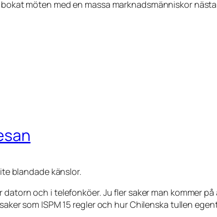
ar bokat möten med en massa marknadsmänniskor nästa vec
resan
lite blandade känslor.
datorn och i telefonköer. Ju fler saker man kommer på a
 saker som ISPM 15 regler och hur Chilenska tullen egentl