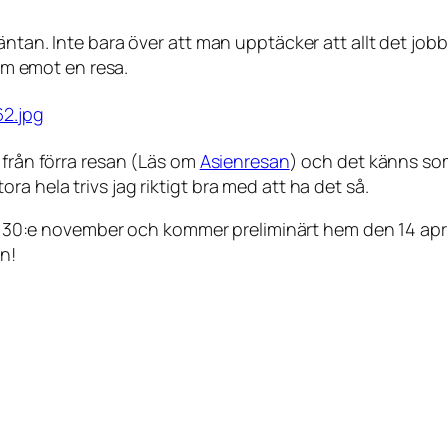
ntan. Inte bara över att man upptäcker att allt det jobb
ram emot en resa.
 från förra resan (Läs om
Asienresan
) och det känns som
a hela trivs jag riktigt bra med att ha det så.
en 30:e november och kommer preliminärt hem den 14 april
en!