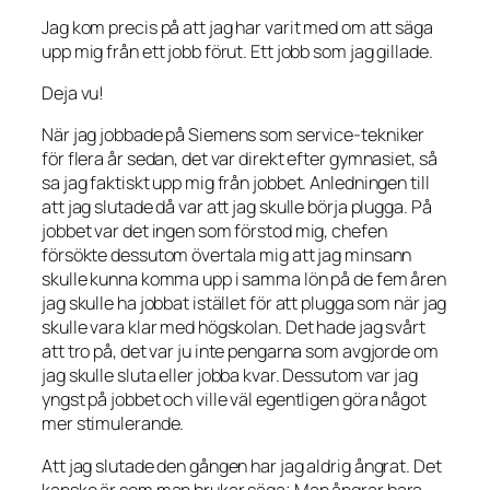
Jag kom precis på att jag har varit med om att säga
upp mig från ett jobb förut. Ett jobb som jag gillade.
Deja vu!
När jag jobbade på Siemens som service-tekniker
för flera år sedan, det var direkt efter gymnasiet, så
sa jag faktiskt upp mig från jobbet. Anledningen till
att jag slutade då var att jag skulle börja plugga. På
jobbet var det ingen som förstod mig, chefen
försökte dessutom övertala mig att jag minsann
skulle kunna komma upp i samma lön på de fem åren
jag skulle ha jobbat istället för att plugga som när jag
skulle vara klar med högskolan. Det hade jag svårt
att tro på, det var ju inte pengarna som avgjorde om
jag skulle sluta eller jobba kvar. Dessutom var jag
yngst på jobbet och ville väl egentligen göra något
mer stimulerande.
Att jag slutade den gången har jag aldrig ångrat. Det
kanske är som man brukar säga; Man ångrar bara