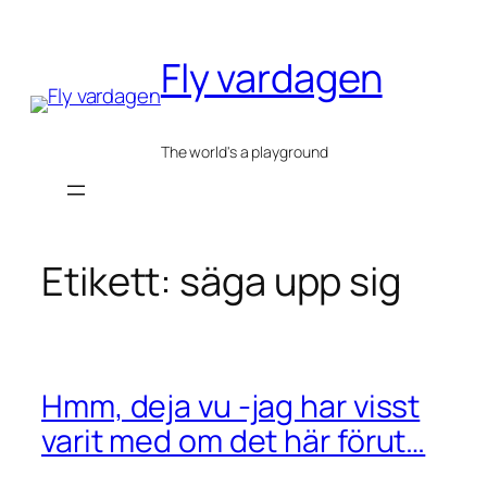
Hoppa
till
Fly vardagen
innehåll
The world's a playground
Etikett:
säga upp sig
Hmm, deja vu -jag har visst
varit med om det här förut…