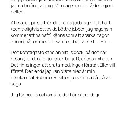
jag redan ångrat mig. Men jag kan inte få det ogjort
heller…
Att säga upp sig från det bästa jobb jag hittils haft
(och troligtvis ett av de bättre jobben jag någonsin
kommer att ha
haft) känns som att sparka någon
annan, någon med ett sämre jobb, i ansiktet. Hårt.
Den konstigaste känslan hittils dock, på den här
resan (för den har ju redan börjat), är ensamheten.
Det finns ingen att prata med. Ingen förstår. Eller
vill
förstå. Den enda jag kan prata med är min
resekamrat Roberto. Vi sitter ju i samma båt så att
säga.
Jag får nog ta och smälta det här några dagar.