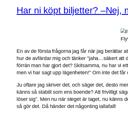
Har ni köpt biljetter? –Nej
Fl
En av de första frågorna jag får när jag berättar at
hur de avfärdar mig och tänker ”jaha…säkert att du
förrän man har gjort det? Skitsamma, nu har vi ett 
men vi har sagt upp lägenheten!” Om inte det får
Ju oftare jag skriver det, och säger det, desto me
känns så stabilt som ens boende? Att frivilligt säga
löser sig”. Men nu när steget är taget, nu känns det 
så gör det. Då händer det någonting iallafall!