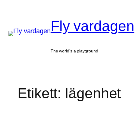
Hoppa
till
Fly vardagen
innehåll
The world's a playground
Etikett:
lägenhet