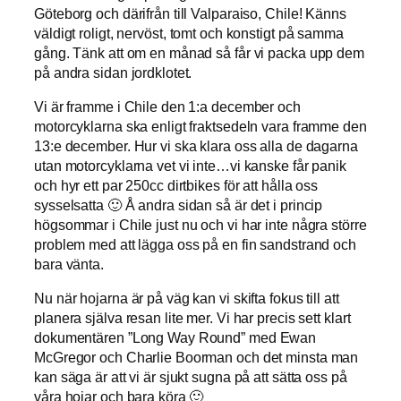
Göteborg och därifrån till Valparaiso, Chile! Känns
väldigt roligt, nervöst, tomt och konstigt på samma
gång. Tänk att om en månad så får vi packa upp dem
på andra sidan jordklotet.
Vi är framme i Chile den 1:a december och
motorcyklarna ska enligt fraktsedeln vara framme den
13:e december. Hur vi ska klara oss alla de dagarna
utan motorcyklarna vet vi inte…vi kanske får panik
och hyr ett par 250cc dirtbikes för att hålla oss
sysselsatta 🙂 Å andra sidan så är det i princip
högsommar i Chile just nu och vi har inte några större
problem med att lägga oss på en fin sandstrand och
bara vänta.
Nu när hojarna är på väg kan vi skifta fokus till att
planera själva resan lite mer. Vi har precis sett klart
dokumentären ”Long Way Round” med Ewan
McGregor och Charlie Boorman och det minsta man
kan säga är att vi är sjukt sugna på att sätta oss på
våra hojar och bara köra 🙂