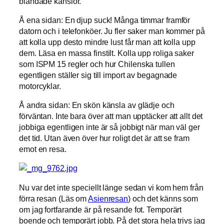
blandade känslor.
Å ena sidan: En djup suck! Många timmar framför
datorn och i telefonköer. Ju fler saker man kommer på
att kolla upp desto mindre lust får man att kolla upp
dem. Läsa en massa finstilt. Kolla upp roliga saker
som ISPM 15 regler och hur Chilenska tullen
egentligen ställer sig till import av begagnade
motorcyklar.
Å andra sidan: En skön känsla av glädje och
förväntan. Inte bara över att man upptäcker att allt det
jobbiga egentligen inte är så jobbigt när man väl ger
det tid. Utan även över hur roligt det är att se fram
emot en resa.
Nu var det inte speciellt länge sedan vi kom hem från
förra resan (Läs om
Asienresan
) och det känns som
om jag fortfarande är på resande fot. Temporärt
boende och temporärt jobb. På det stora hela trivs jag