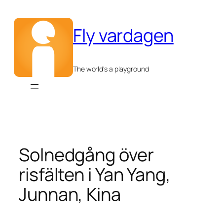
Hoppa
till
Fly vardagen
innehåll
The world's a playground
Solnedgång över
risfälten i Yan Yang,
Junnan, Kina