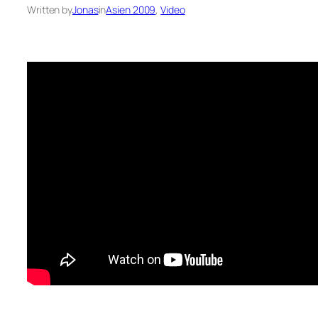
Written by
Jonas
in
Asien 2009
, 
Video