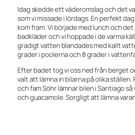
Idag skedde ett väderomslag och det var 
som vi missade i lördags. En perfekt dag 
kom fram. Vi började med lunch och det v
badkläder och vi hoppade i de varma källo
gradigt vatten blandades med kallt vatt
grader i poolerna och 8 grader i vattenfa
Efter badet tog vi oss ned från berget och
valt att lämna in bilarna på olika ställ
och fam Söhr lämnar bilen i Santiago så 
och guacamole. Sorgligt att lämna varan