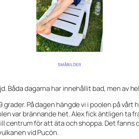
SMÅBILDER
jd. Båda dagarna har innehållit bad, men av helt
39 grader. På dagen hängde vi i poolen på vårt h
len var brännande het. Alex fick äntligen ta fr
ill centrum för att äta och shoppa. Det fanns
r vulkanen vid Pucón.