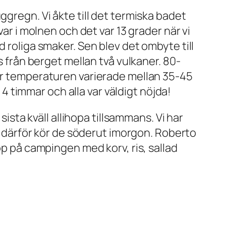
ggregn. Vi åkte till det termiska badet
var i molnen och det var 13 grader när vi
 roliga smaker. Sen blev det ombyte till
s från berget mellan två vulkaner. 80-
där temperaturen varierade mellan 35-45
 4 timmar och alla var väldigt nöjda!
sista kväll allihopa tillsammans. Vi har
ch därför kör de söderut imorgon. Roberto
op på campingen med korv, ris, sallad