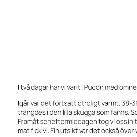
I två dagar har vi varit i Pucón med omne
Igår var det fortsatt otroligt varmt, 38-
trängdes i den lilla skugga som fanns. So
Framåt seneftermiddagen tog vi oss in t
mat fick vi. Fin utsikt var det också öve