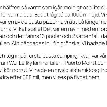
hälften så varmt som igår, molnigt och lite du
för varma bad. Badet låg på ca 1000 m höjd. Vi 
ar en av de bästa pizzorna vi ätit på länge med
rna. Vilket ställe! Det var en ravin med en for
en och det fanns 16 pooler och 2 vattenfall, 
llen. Allt bäddades in i
fin grönska. Vi badade i
 tog in på första bästa camping. Ikväll var vår 
en. Fam Wu-Lellky lämnar bilen i Puerto Montt o
vi kör norrut. Vi hade en mysig sista middag ih
dra efter 388 mil, men vi ses på flyget hem.