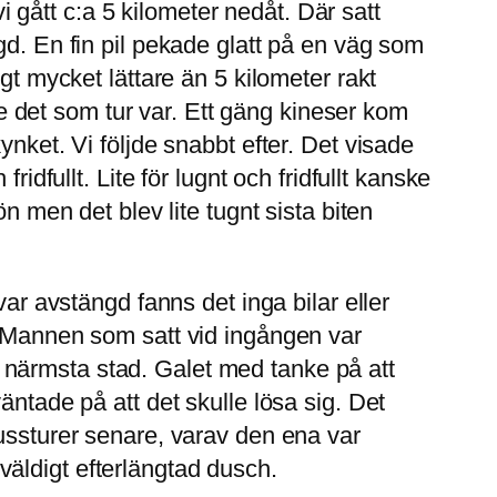
vi gått c:a 5 kilometer nedåt. Där satt
gd. En fin pil pekade glatt på en väg som
ldigt mycket lättare än 5 kilometer rakt
rde det som tur var. Ett gäng kineser kom
ynket. Vi följde snabbt efter. Det visade
idfullt. Lite för lugnt och fridfullt kanske
n men det blev lite tugnt sista biten
var avstängd fanns det inga bilar eller
. Mannen som satt vid ingången var
ill närmsta stad. Galet med tanke på att
äntade på att det skulle lösa sig. Det
bussturer senare, varav den ena var
äldigt efterlängtad dusch.