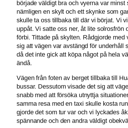
började väldigt bra och vyerna var minst sa
nämligen en skylt och ett skynke som gans
skulle ta oss tillbaka till där vi börjat. Vi
uppåt. Vi satte oss ner, åt lite solrosfrö
förbi. Tittade på skylten. Rådgjorde med 
sig att vägen var avstängd för underhåll så
då det inte gick att köpa något på hela vä
ändå.
Vägen från foten av berget tillbaka till H
bussar. Dessutom visade det sig att väge
snabb med att försöka utnyttja situationen
samma resa med en taxi skulle kosta runt 
gjorde det som tur var och vi lyckades å
spännande och den andra väldigt obekväm,