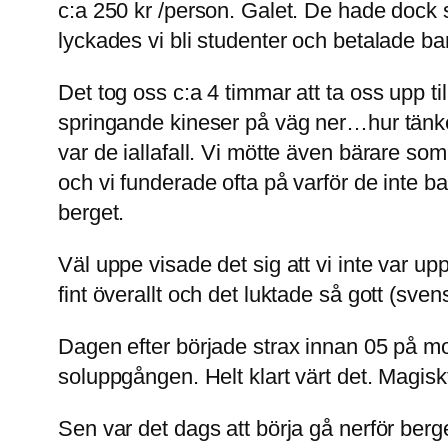
c:a 250 kr /person. Galet. De hade dock
lyckades vi bli studenter och betalade 
Det tog oss c:a 4 timmar att ta oss upp t
springande kineser på väg ner…hur tänker
var de iallafall. Vi mötte även bärare so
och vi funderade ofta på varför de inte 
berget.
Väl uppe visade det sig att vi inte var upp
fint överallt och det luktade så gott (sve
Dagen efter började strax innan 05 på mo
soluppgången. Helt klart värt det. Magisk
Sen var det dags att börja gå nerför berg