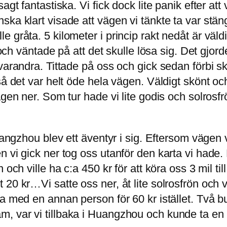
gt fantastiska. Vi fick dock lite panik efter att 
ka klart visade att vägen vi tänkte ta var stän
 ville gråta. 5 kilometer i princip rakt nedåt är vä
n och väntade på att det skulle lösa sig. Det gjo
varandra. Tittade på oss och gick sedan förbi sk
 det var helt öde hela vägen. Väldigt skönt och fr
gen ner. Som tur hade vi lite godis och solrosfrö
uangzhou blev ett äventyr i sig. Eftersom vägen 
n vi gick ner tog oss utanför den karta vi hade
 och ville ha c:a 450 kr för att köra oss 3 mil t
20 kr…Vi satte oss ner, åt lite solrosfrön och v
ka med en annan person för 60 kr istället. Två 
 var vi tillbaka i Huangzhou och kunde ta en v