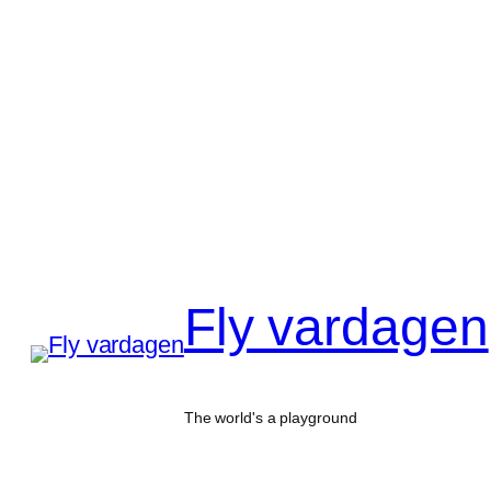
Hoppa
till
innehåll
Fly vardagen
The world's a playground