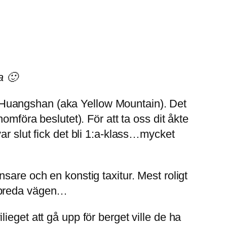
a 🙂
ter Huangshan (aka Yellow Mountain). Det
omföra beslutet). För att ta oss dit åkte
ar slut fick det bli 1:a-klass…mycket
sare och en konstig taxitur. Mest roligt
r breda vägen…
ilieget att gå upp för berget ville de ha