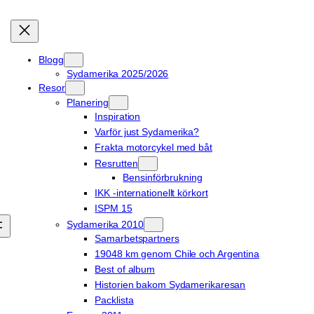
Blogg
Sydamerika 2025/2026
Resor
Planering
Inspiration
Varför just Sydamerika?
Frakta motorcykel med båt
Resrutten
Bensinförbrukning
IKK -internationellt körkort
ISPM 15
Sydamerika 2010
Samarbetspartners
19048 km genom Chile och Argentina
Best of album
Historien bakom Sydamerikaresan
Packlista