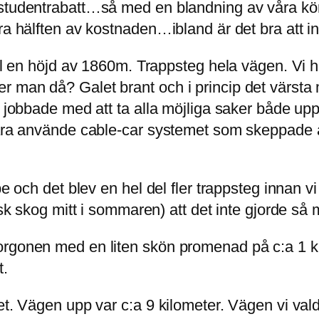
 studentrabatt…så med en blandning av våra kör
bara hälften av kostnaden…ibland är det bra at
ill en höjd av 1860m. Trappsteg hela vägen. Vi h
 man då? Galet brant och i princip det värsta 
m jobbade med att ta alla möjliga saker både upp
bara använde cable-car systemet som skeppade al
e och det blev en hel del fler trappsteg innan vi
nsk skog mitt i sommaren) att det inte gjorde så 
rgonen med en liten skön promenad på c:a 1 kil
t.
et. Vägen upp var c:a 9 kilometer. Vägen vi vald