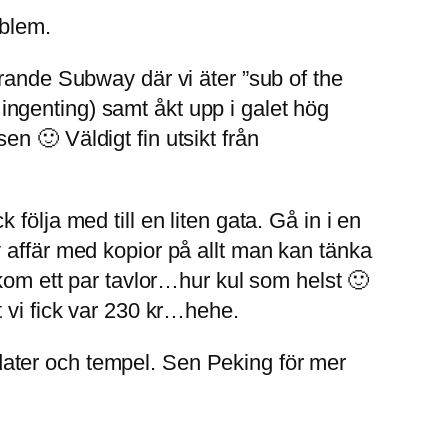
oblem.
arande Subway där vi äter ”sub of the
e ingenting) samt åkt upp i galet hög
n 🙂 Väldigt fin utsikt från
ölja med till en liten gata. Gå in i en
 affär med kopior på allt man kan tänka
akom ett par tavlor…hur kul som helst 🙂
t vi fick var 230 kr…hehe.
oldater och tempel. Sen Peking för mer