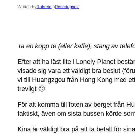
Written by
Roberto
in
Resedagbok
Ta en kopp te (eller kaffe), stäng av tel
Efter att ha läst lite i Lonely Planet be
visade sig vara ett väldigt bra beslut (fö
vi till Huangzgou från Hong Kong med ett 
trevligt 🙂
För att komma till foten av berget från H
faktiskt, även om sista bussen körde s
Kina är väldigt bra på att ta betalt för sin