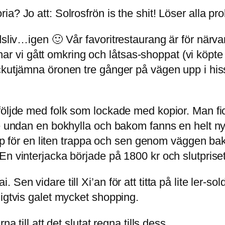
a? Jo att: Solrosfrön is the shit! Löser alla pr
dsliv…igen 🙂 Vår favoritrestaurang är för närv
g har vi gått omkring och låtsas-shoppat (vi köpt
kutjämna öronen tre gånger på vägen upp i hisse
öljde med folk som lockade med kopior. Man fick f
de undan en bokhylla och bakom fanns en helt ny
 upp för en liten trappa och sen genom väggen b
En vinterjacka började på 1800 kr och slutprise
Sen vidare till Xi’an för att titta på lite ler-s
ligtvis galet mycket shopping.
a till att det slutat regna tills dess.