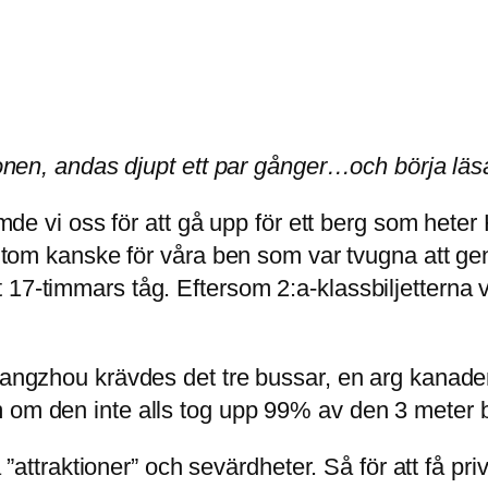
efonen, andas djupt ett par gånger…och börja läs
stämde vi oss för att gå upp för ett berg som he
rutom kanske för våra ben som var tvugna att gen
17-timmars tåg. Eftersom 2:a-klassbiljetterna v
uangzhou krävdes det tre bussar, en arg kanaden
om om den inte alls tog upp 99% av den 3 mete
a ”attraktioner” och sevärdheter. Så för att få priv