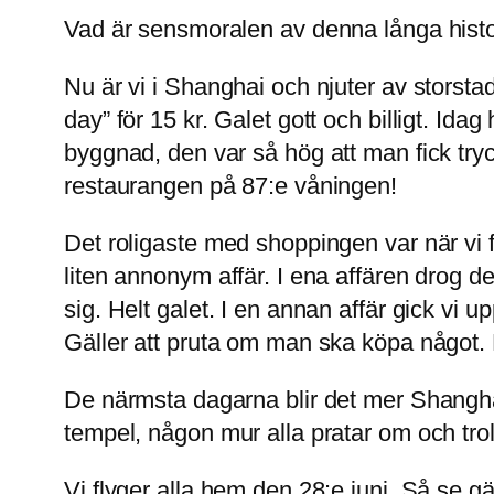
Vad är sensmoralen av denna långa histori
Nu är vi i Shanghai och njuter av storsta
day” för 15 kr. Galet gott och billigt. Ida
byggnad, den var så hög att man fick tryc
restaurangen på 87:e våningen!
Det roligaste med shoppingen var när vi f
liten annonym affär. I ena affären drog 
sig. Helt galet. I en annan affär gick vi
Gäller att pruta om man ska köpa något. 
De närmsta dagarna blir det mer Shanghai. 
tempel, någon mur alla pratar om och tro
Vi flyger alla hem den 28:e juni. Så se gärn