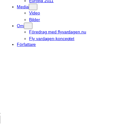
Europa 2011
Media
Video
Bilder
Om
Föredrag med flyvardagen.nu
Fly vardagen-konceptet
Författare
i