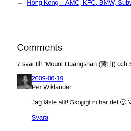
←
Hong Kong – AMC, KFC, BMW, Subway
Comments
7 svar till ”Mount Huangshan (黄山) och 
2009-06-19
Per Wiklander
Jag läste allt! Skojjigt ni har det 
Svara