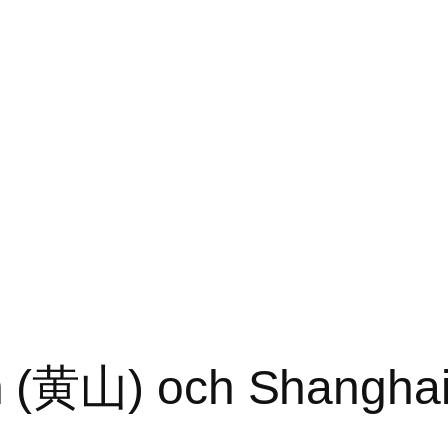
 (黄山) och Shangha