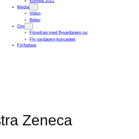
Europa 2011
Media
Video
Bilder
Om
Föredrag med flyvardagen.nu
Fly vardagen-konceptet
Författare
tra Zeneca