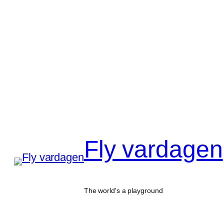
Hoppa
till
innehåll
Fly vardagen
The world's a playground