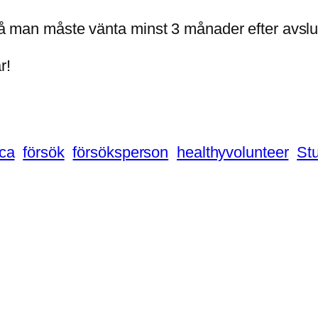
n då man måste vänta minst 3 månader efter avsl
r!
ca
försök
försöksperson
healthyvolunteer
St