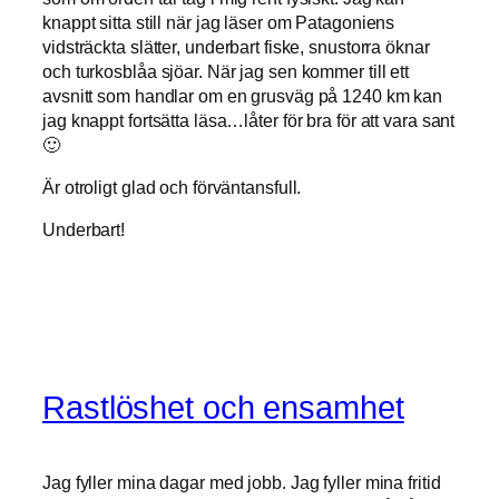
knappt sitta still när jag läser om Patagoniens
vidsträckta slätter, underbart fiske, snustorra öknar
och turkosblåa sjöar. När jag sen kommer till ett
avsnitt som handlar om en grusväg på 1240 km kan
jag knappt fortsätta läsa…låter för bra för att vara sant
🙂
Är otroligt glad och förväntansfull.
Underbart!
Rastlöshet och ensamhet
Jag fyller mina dagar med jobb. Jag fyller mina fritid