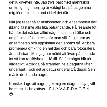
det ju givetvis inte. Jag trivs bäst med människor
omkring mig, men jag är väldigt bra på att gömma
mig för dem. Liten ond cirkel det där.
När jag reser så är rastlösheten och ensamheten där
ibland, fast inte alls lika påträngande. På resande fot
händer det nästan alltid något och man träffar och
umgås med folk precis när man vill. Jag klarar av
ensamheten och uppskattar den enormt då. Att bara
promenera omkring en hel dag och bara fotografera
är underbart. Men jag har märkt att även på resande
fot så kan rastlösheten slå till. Så fort något blir för
alldagligt. Att ligga på stranden hela dagarna låter
underbart…och det är det…i ungefär två dagar. Sen
måste det hända något.
Kanske dags att någon ger mig en diagnos…jag vill
ha minst 11 bokstäver…F-L-Y-V-A-R-D-A-G-E-N…
😉