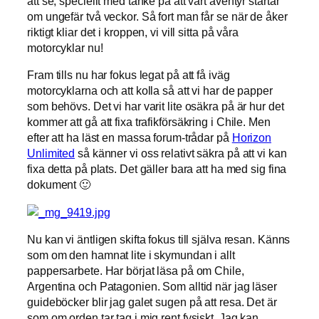
att se, speciellt med tanke på att vårt äventyr startar
om ungefär två veckor. Så fort man får se när de åker
riktigt kliar det i kroppen, vi vill sitta på våra
motorcyklar nu!
Fram tills nu har fokus legat på att få iväg
motorcyklarna och att kolla så att vi har de papper
som behövs. Det vi har varit lite osäkra på är hur det
kommer att gå att fixa trafikförsäkring i Chile. Men
efter att ha läst en massa forum-trådar på
Horizon
Unlimited
så känner vi oss relativt säkra på att vi kan
fixa detta på plats. Det gäller bara att ha med sig fina
dokument 🙂
Nu kan vi äntligen skifta fokus till själva resan. Känns
som om den hamnat lite i skymundan i allt
pappersarbete. Har börjat läsa på om Chile,
Argentina och Patagonien. Som alltid när jag läser
guideböcker blir jag galet sugen på att resa. Det är
som om orden tar tag i mig rent fysiskt. Jag kan