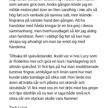
som senare gick över. Andra gången körde jag en
militär-motorcykel över en liten sandhög i inte alls så
hög fart och ramlade på samma sätt, men klämde
fingrarna på vänster hand den gången. Att ha
handskar med hårda knogar är en bra grej i dessa
sammanhang, men överhuvudtaget så kör jag aldrig
utan handskar. Även i väldigt låg fart så kan man
skrapa sig allvarligt om man tar emot sig med
händerna.
Tillbaka till sjukvårdandet. Ikväll var vi hos Lucy som
är Robertos mor och gick en kurs i bandagering och
allmän sjukvård. Vi fick tips på hur man imobiliserade
tummar, fingrar, armbågar och knän samt hur man
kunde sätta bandage på olika sätt. Hon lärde oss
även att tvätta sår och plåstra om skärsår och
skrubbsår. Vi fick med oss en hel drös med bra grejer
och tips därifrån så nu kan vi laga både små och
stora sår om olyckan skulle vara framme!
Tack Lucy!