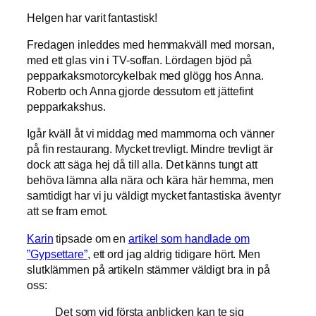
Helgen har varit fantastisk!
Fredagen inleddes med hemmakväll med morsan,
med ett glas vin i TV-soffan. Lördagen bjöd på
pepparkaksmotorcykelbak med glögg hos Anna.
Roberto och Anna gjorde dessutom ett jättefint
pepparkakshus.
Igår kväll åt vi middag med mammorna och vänner
på fin restaurang. Mycket trevligt. Mindre trevligt är
dock att säga hej då till alla. Det känns tungt att
behöva lämna alla nära och kära här hemma, men
samtidigt har vi ju väldigt mycket fantastiska äventyr
att se fram emot.
Karin
tipsade om en
artikel som handlade om
”Gypsettare”
, ett ord jag aldrig tidigare hört. Men
slutklämmen på artikeln stämmer väldigt bra in på
oss:
Det som vid första anblicken kan te sig