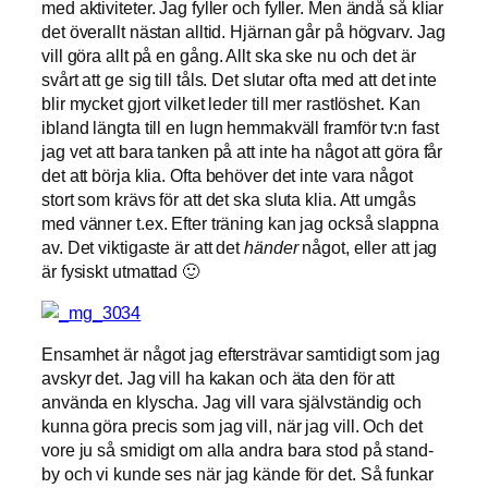
med aktiviteter. Jag fyller och fyller. Men ändå så kliar
det överallt nästan alltid. Hjärnan går på högvarv. Jag
vill göra allt på en gång. Allt ska ske nu och det är
svårt att ge sig till tåls. Det slutar ofta med att det inte
blir mycket gjort vilket leder till mer rastlöshet. Kan
ibland längta till en lugn hemmakväll framför tv:n fast
jag vet att bara tanken på att inte ha något att göra får
det att börja klia. Ofta behöver det inte vara något
stort som krävs för att det ska sluta klia. Att umgås
med vänner t.ex. Efter träning kan jag också slappna
av. Det viktigaste är att det
händer
något, eller att jag
är fysiskt utmattad 🙂
Ensamhet är något jag eftersträvar samtidigt som jag
avskyr det. Jag vill ha kakan och äta den för att
använda en klyscha. Jag vill vara självständig och
kunna göra precis som jag vill, när jag vill. Och det
vore ju så smidigt om alla andra bara stod på stand-
by och vi kunde ses när jag kände för det. Så funkar