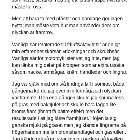
måste för oss.
Men att bara ta med plåster och bandage gör ingen
nytta; man måste veta hur man använder dem om
olyckan är framme.
Vanliga sår relaterade till friluftsaktiviteter är enligt
min erfarenhet skärsår, vrickningar och skrubbsår.
Vanliga sår för motorcyklister vet jag inte, men jag
kan tänka mig delar på kroppen som är extra utsatta
såsom nacke, armbågar, knän, handleder och fingrar.
Jag var själv med om två lindriga fall i somras, båda
gångerna körde jag över min förmåga och olyckan
var framme. Den ena gången skulle jag spinna loss
på gräs med bakhjulet och skulle bara lägga lite
broms fram (för att få bättre effekt) men det
resulterade i att jag låste framhjulet. Hojen la sig
ganska mjukt på gräset men jag klämde fingrarna på
högerhanden mellan bromshandtaget och gasrullen.
Jag kände också en sträckning i nacken på kvällen