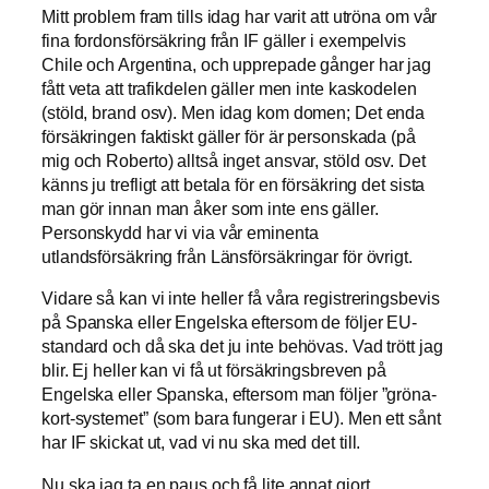
Mitt problem fram tills idag har varit att utröna om vår
fina fordonsförsäkring från IF gäller i exempelvis
Chile och Argentina, och upprepade gånger har jag
fått veta att trafikdelen gäller men inte kaskodelen
(stöld, brand osv). Men idag kom domen; Det enda
försäkringen faktiskt gäller för är personskada (på
mig och Roberto) alltså inget ansvar, stöld osv. Det
känns ju trefligt att betala för en försäkring det sista
man gör innan man åker som inte ens gäller.
Personskydd har vi via vår eminenta
utlandsförsäkring från Länsförsäkringar för övrigt.
Vidare så kan vi inte heller få våra registreringsbevis
på Spanska eller Engelska eftersom de följer EU-
standard och då ska det ju inte behövas. Vad trött jag
blir. Ej heller kan vi få ut försäkringsbreven på
Engelska eller Spanska, eftersom man följer ”gröna-
kort-systemet” (som bara fungerar i EU). Men ett sånt
har IF skickat ut, vad vi nu ska med det till.
Nu ska jag ta en paus och få lite annat gjort.