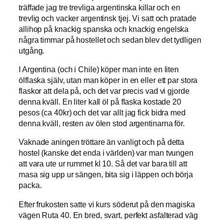
träffade jag tre trevliga argentinska killar och en
trevlig och vacker argentinsk tjej. Vi satt och pratade
allihop på knackig spanska och knackig engelska
några timmar på hostellet och sedan blev det tydligen
utgång.
I Argentina (och i Chile) köper man inte en liten
ölflaska själv, utan man köper in en eller ett par stora
flaskor att dela på, och det var precis vad vi gjorde
denna kväll. En liter kall öl på flaska kostade 20
pesos (ca 40kr) och det var allt jag fick bidra med
denna kväll, resten av ölen stod argentinarna för.
Vaknade aningen tröttare än vanligt och på detta
hostel (kanske det enda i världen) var man tvungen
att vara ute ur rummet kl 10. Så det var bara till att
masa sig upp ur sängen, bita sig i läppen och börja
packa.
Efter frukosten satte vi kurs söderut på den magiska
vägen Ruta 40. En bred, svart, perfekt asfalterad väg