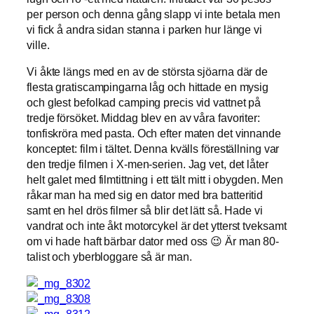
per person och denna gång slapp vi inte betala men
vi fick å andra sidan stanna i parken hur länge vi
ville.
Vi åkte längs med en av de största sjöarna där de
flesta gratiscampingarna låg och hittade en mysig
och glest befolkad camping precis vid vattnet på
tredje försöket. Middag blev en av våra favoriter:
tonfiskröra med pasta. Och efter maten det vinnande
konceptet: film i tältet. Denna kvälls föreställning var
den tredje filmen i X-men-serien. Jag vet, det låter
helt galet med filmtittning i ett tält mitt i obygden. Men
råkar man ha med sig en dator med bra batteritid
samt en hel drös filmer så blir det lätt så. Hade vi
vandrat och inte åkt motorcykel är det ytterst tveksamt
om vi hade haft bärbar dator med oss 😉 Är man 80-
talist och yberbloggare så är man.