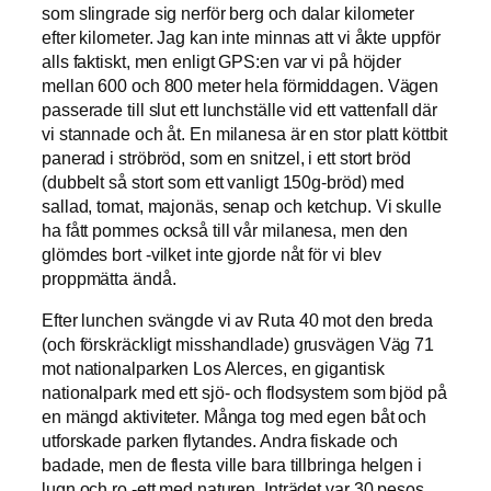
som slingrade sig nerför berg och dalar kilometer
efter kilometer. Jag kan inte minnas att vi åkte uppför
alls faktiskt, men enligt GPS:en var vi på höjder
mellan 600 och 800 meter hela förmiddagen. Vägen
passerade till slut ett lunchställe vid ett vattenfall där
vi stannade och åt. En milanesa är en stor platt köttbit
panerad i ströbröd, som en snitzel, i ett stort bröd
(dubbelt så stort som ett vanligt 150g-bröd) med
sallad, tomat, majonäs, senap och ketchup. Vi skulle
ha fått pommes också till vår milanesa, men den
glömdes bort -vilket inte gjorde nåt för vi blev
proppmätta ändå.
Efter lunchen svängde vi av Ruta 40 mot den breda
(och förskräckligt misshandlade) grusvägen Väg 71
mot nationalparken Los Alerces, en gigantisk
nationalpark med ett sjö- och flodsystem som bjöd på
en mängd aktiviteter. Många tog med egen båt och
utforskade parken flytandes. Andra fiskade och
badade, men de flesta ville bara tillbringa helgen i
lugn och ro -ett med naturen. Inträdet var 30 pesos