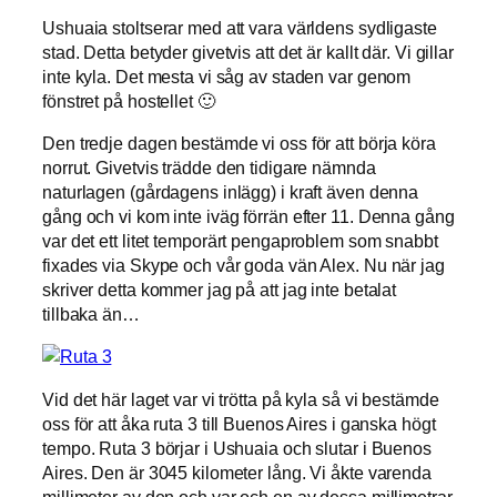
Ushuaia stoltserar med att vara världens sydligaste
stad. Detta betyder givetvis att det är kallt där. Vi gillar
inte kyla. Det mesta vi såg av staden var genom
fönstret på hostellet 🙂
Den tredje dagen bestämde vi oss för att börja köra
norrut. Givetvis trädde den tidigare nämnda
naturlagen (gårdagens inlägg) i kraft även denna
gång och vi kom inte iväg förrän efter 11. Denna gång
var det ett litet temporärt pengaproblem som snabbt
fixades via Skype och vår goda vän Alex. Nu när jag
skriver detta kommer jag på att jag inte betalat
tillbaka än…
Vid det här laget var vi trötta på kyla så vi bestämde
oss för att åka ruta 3 till Buenos Aires i ganska högt
tempo. Ruta 3 börjar i Ushuaia och slutar i Buenos
Aires. Den är 3045 kilometer lång. Vi åkte varenda
millimeter av den och var och en av dessa millimetrar