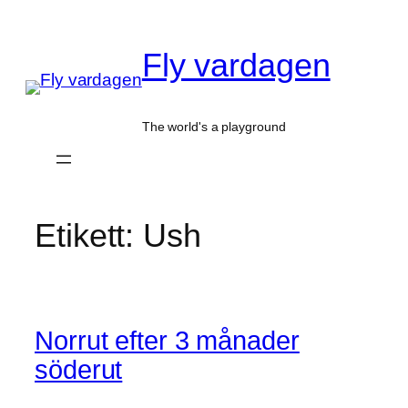
Hoppa
till
Fly vardagen
innehåll
The world's a playground
Etikett:
Ush
Norrut efter 3 månader
söderut