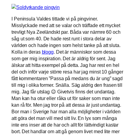
I Peninsula Valdes tittade vi på pingviner.
Misslyckade med att se valar och träffade ett mycket
trevligt Nya Zeeländskt par. Båda var närmre 60 och
såg ut som 40. De hade rest runt i stora delar av
världen och hade ingen som helst tanke på att sluta.
Kolla in deras
blogg
. Det är människor som dessa
som ger mig inspiration. Det är aldrig för sent. Jag
älskar att hitta exempel på detta. Jag har rest en hel
del och inför varje större resa har jag minst 10 gånger
fått kommentaren ”Passa på medans du är ung” sagd
till mig i olika former. Snälla. Säg aldrig den frasen till
mig. Jag får utslag 😉 Givetvis finns det undantag.
Man kan ha otur eller råka ut för saker som man inte
kan rå för. Men jag tror på att dessa är just undantag.
Bor man i Sverige har man alla möjligheter i världen
att göra det man vill med sitt liv. En lyx som många
inte ens inser att de har och allt för lättvindigt kastar
bort. Det handlar om att gå genom livet med lite mer