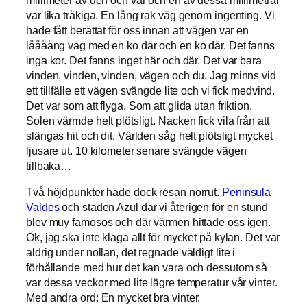
var lika tråkiga. En lång rak väg genom ingenting. Vi
hade fått berättat för oss innan att vägen var en
låååång väg med en ko där och en ko där. Det fanns
inga kor. Det fanns inget här och där. Det var bara
vinden, vinden, vinden, vägen och du. Jag minns vid
ett tillfälle ett vägen svängde lite och vi fick medvind.
Det var som att flyga. Som att glida utan friktion.
Solen värmde helt plötsligt. Nacken fick vila från att
slängas hit och dit. Världen såg helt plötsligt mycket
ljusare ut. 10 kilometer senare svängde vägen
tillbaka…
Två höjdpunkter hade dock resan norrut.
Peninsula
Valdes
och staden Azul där vi återigen för en stund
blev muy famosos och där värmen hittade oss igen.
Ok, jag ska inte klaga allt för mycket på kylan. Det var
aldrig under nollan, det regnade väldigt lite i
förhållande med hur det kan vara och dessutom så
var dessa veckor med lite lägre temperatur vår vinter.
Med andra ord: En mycket bra vinter.