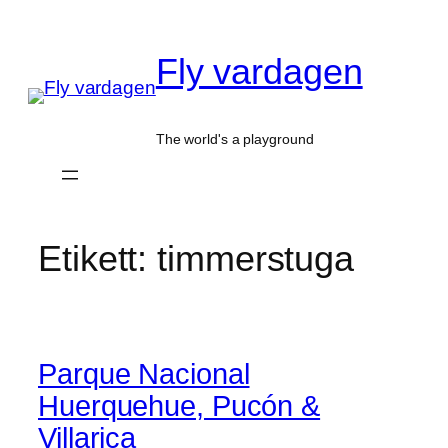
Hoppa
till
Fly vardagen
innehåll
The world's a playground
Etikett:
timmerstuga
Parque Nacional
Huerquehue, Pucón &
Villarica