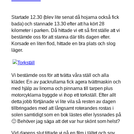
Startade 12.30 (blev lite senat då hojarna också fick
bada) och stannade 13.30 efter att ha kört 28
kilometer i parken. Då hittade vi ett så fint ställe att vi
bestämde oss för att stanna där tills dagen efter.
Korsade en liten flod, hittade en bra plats och slog
läger.
Vi bestämde oss för att tvätta våra ställ och alla
kläder. En av packrullarna fick agera tvättmaskin och
med hjälp av linorna och pinnarna till tarpen plus
motorcyklarna byggde vi ihop ett torkställ. Efter allt
detta jobb förtjänade vi lite vila så resten av dagen
tillbringades med att långsamt roterandes rostas i
solen samtidigt som en bok lästes eller lyssnades på
🙂 Behöver jag säga att det var hur skönt som helst?
Vid dagens slut tittade vi på en film i tältet och sov