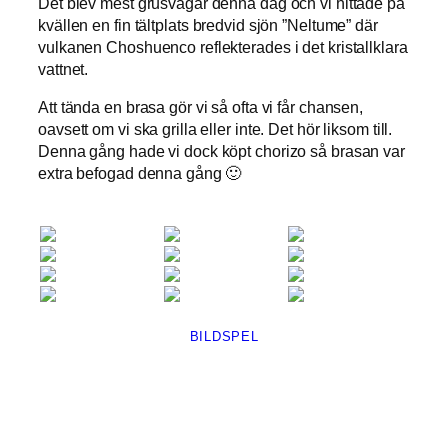
Det blev mest grusvägar denna dag och vi hittade på
kvällen en fin tältplats bredvid sjön ”Neltume” där
vulkanen Choshuenco reflekterades i det kristallklara
vattnet.
Att tända en brasa gör vi så ofta vi får chansen,
oavsett om vi ska grilla eller inte. Det hör liksom till.
Denna gång hade vi dock köpt chorizo så brasan var
extra befogad denna gång 🙂
BILDSPEL