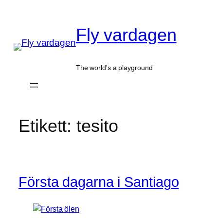
Hoppa
till
Fly vardagen
innehåll
The world's a playground
Etikett:
tesito
Första dagarna i Santiago