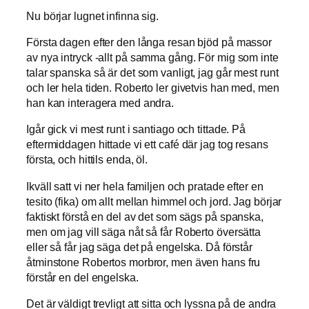
Nu börjar lugnet infinna sig.
Första dagen efter den långa resan bjöd på massor
av nya intryck -allt på samma gång. För mig som inte
talar spanska så är det som vanligt, jag går mest runt
och ler hela tiden. Roberto ler givetvis han med, men
han kan interagera med andra.
Igår gick vi mest runt i santiago och tittade. På
eftermiddagen hittade vi ett café där jag tog resans
första, och hittils enda, öl.
Ikväll satt vi ner hela familjen och pratade efter en
tesito (fika) om allt mellan himmel och jord. Jag börjar
faktiskt förstå en del av det som sägs på spanska,
men om jag vill säga nåt så får Roberto översätta
eller så får jag säga det på engelska. Då förstår
åtminstone Robertos morbror, men även hans fru
förstår en del engelska.
Det är väldigt trevligt att sitta och lyssna på de andra