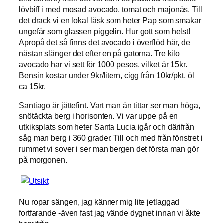
lövbiff i med mosad avocado, tomat och majonäs. Till
det drack vi en lokal läsk som heter Pap som smakar
ungefär som glassen piggelin. Hur gott som helst!
Apropå det så finns det avocado i överflöd här, de
nästan slänger det efter en på gatorna. Tre kilo
avocado har vi sett för 1000 pesos, vilket är 15kr.
Bensin kostar under 9kr/litern, cigg från 10kr/pkt, öl
ca 15kr.
Santiago är jättefint. Vart man än tittar ser man höga,
snötäckta berg i horisonten. Vi var uppe på en
utkiksplats som heter Santa Lucia igår och därifrån
såg man berg i 360 grader. Till och med från fönstret i
rummet vi sover i ser man bergen det första man gör
på morgonen.
Nu ropar sängen, jag känner mig lite jetlaggad
fortfarande -även fast jag vände dygnet innan vi åkte