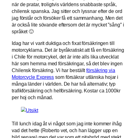
när de pratar, troligtvis världens snabbaste språk,
chilensk spanska. Jag sitter och lyssnar efter de ord
jag förstår och försöker få ett sammanhang. Men det
är också lite sövande eftersom det är mycket ”sång” i
språket 🙂
Idag har vi varit duktiga och fixat försäkringen till
motorcyklarna. Det är byråkratiskt att få en försäkring
i Chile för motorcykel, det är inte alls lika utvecklat
här som hemma med försäkringar, så det blev ingen
Chilensk försäkring. Vi har beställt
försäkring via
Motorcycle Express
som försäkrar utlänska hojar i
många länder i världen. De har två alternativ; typ
trafikförsäkring och helförsäkring. Kostar ca 1000kr
per hoj och månad.
Till lunch idag åt vi något som jag inte kommer ihåg
vad det hette (Roberto vet, och han lägger upp en
bild senare) men det var som ett pitabröd med stekt