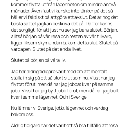
kommer flytta ut från lägenheten om mindre än två
månader. Även fast vi kanske inte tänker på det så
håller vi faktiskt på att göra ett avslut. Det är nog det
bästa sättet jag kan beskriva det på. Därför känns
det sorgligt, för att just nu ser jag bara slutet. Början,
alltså början på vår resa och resten av vår tillvaro,
ligger liksom skymundan bakom detta slut.
Slutet på
vardagen
. Slutet på det
enkla
livet.
Slutet på början på våra liv.
Jag har aldrig tidigare varit med om att mentalt
ställa in sig på ett så stort slut som nu. Visst har jag
flyttat förut, men då har jag jobbat kvar på samma
jobb. Visst har jag bytt jobb förut, men då har jag bott
kvar i samma lägenhet. Och i Sverige.
Nu lämnar vi Sverige, jobb, lägenhet och vardag
bakom oss.
Aldrig tidigare har det varit ett så bra tillfälle att resa