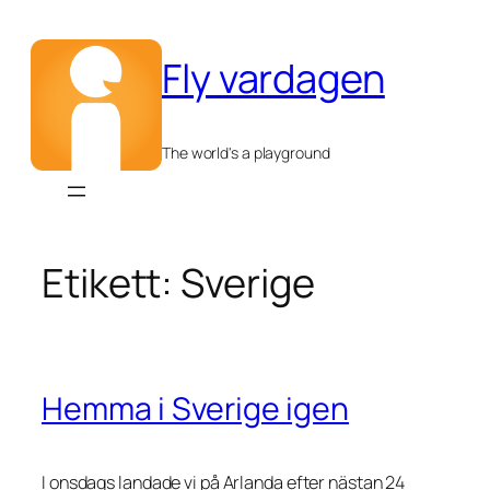
Hoppa
till
Fly vardagen
innehåll
The world's a playground
Etikett:
Sverige
Hemma i Sverige igen
I onsdags landade vi på Arlanda efter nästan 24