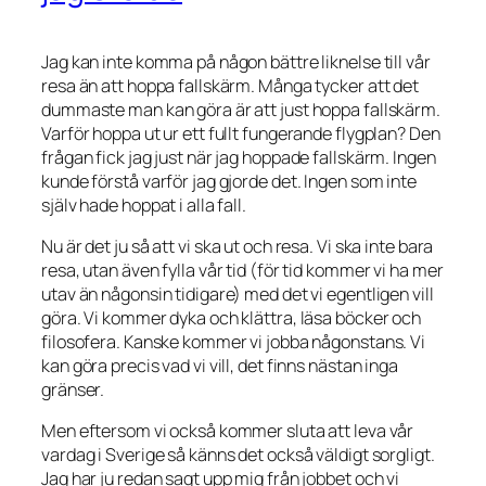
Jag kan inte komma på någon bättre liknelse till vår
resa än att hoppa fallskärm. Många tycker att det
dummaste man kan göra är att just hoppa fallskärm.
Varför hoppa ut ur ett fullt fungerande flygplan? Den
frågan fick jag just när jag hoppade fallskärm. Ingen
kunde förstå varför jag gjorde det. Ingen som inte
själv hade hoppat i alla fall.
Nu är det ju så att vi ska ut och resa. Vi ska inte bara
resa, utan även fylla vår tid (för tid kommer vi ha mer
utav än någonsin tidigare) med det vi egentligen vill
göra. Vi kommer dyka och klättra, läsa böcker och
filosofera. Kanske kommer vi jobba någonstans. Vi
kan göra precis vad vi vill, det finns nästan inga
gränser.
Men eftersom vi också kommer sluta att leva vår
vardag i Sverige så känns det också väldigt sorgligt.
Jag har ju redan sagt upp mig från jobbet och vi