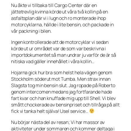
Nu åkte vi tillbaka till Cargo Center där en
jättetrevlig kvinna körde ut våra två kollin på en
asfaltsplan där vi i lugn och ro monterade ihop
motorcyklarna, hällde i lite bensin, och packade in
vår packning i bilen.
Ingen kontrollerade att de motorcyklar vi sedan
körde ut ur området var de som var beskrivna i
importdokumentet så man undrar ju varför de är så
nitiska vad gäller innehållet i våra kollin…
Hojarna gick hur bra som helst hela vägen genom
Stockholm söderut mot Tumba. Men strax innan
Slagsta tog min bensin slut. Jag ropade på Roberto
genom intercomen medans jag fortfarande hade
fart kvar och han knuffade mig upp till Shell. Vi blev
smått chockerade av bensinpriset och tillråga på allt
fick vi tanka helt själva! Usel service…
Nu börjar nästa del av resan; Vi har massor av
aktiviteter under sommaren och kommer deltaga i