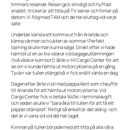
timmars resande. Resan gick smidigt och hyffsat
snabbt -tricket är att titta på TV-serier och filmer på
datorn. Vi flög med TAM och de har eluttag vid varje
säte.
Underbar känsla att komma ut från Arlanda och
känna värmen och lukten av sommar! Perfekt
tajming skulle man kunna säga. Direkt efter vi hade
hämtat ut en av tre väskor vid bagageutlämningen
(två väskor kom bort) åkte vi till Cargo Center för att
se om vi kunde hämta ut motorcyklarna på en gång.
Tyvärr var tullen stängd så vi fick snällt vänta en dag.
Dagen efter åkte vi bil med pappa Kent som chaufför
till Arlanda för att hämta ut motorcyklarna. Vid
Cargo Center fick vi betala 940kr i terminalavgift
och sedan skulle vi ”bara åka till tullen för att få ett
papper stämplat”. Riktigt så enkelt är det aldrig -och
det är vi vana vid vid det här laget.
Kvinnan på tullen började med att titta på alla våra