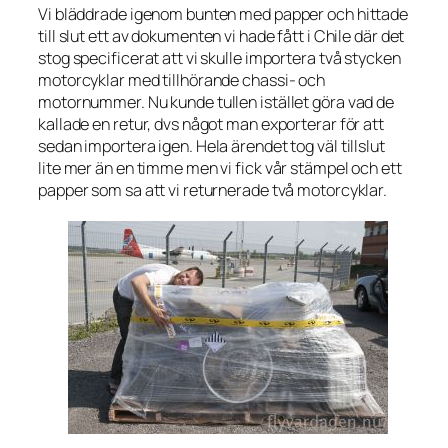
Vi bläddrade igenom bunten med papper och hittade
till slut ett av dokumenten vi hade fått i Chile där det
stog specificerat att vi skulle importera två stycken
motorcyklar med tillhörande chassi- och
motornummer. Nu kunde tullen istället göra vad de
kallade en retur, dvs något man exporterar för att
sedan importera igen. Hela ärendet tog väl tillslut
lite mer än en timme men vi fick vår stämpel och ett
papper som sa att vi returnerade två motorcyklar.