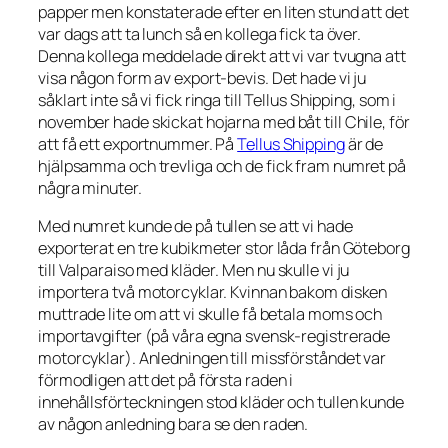
papper men konstaterade efter en liten stund att det
var dags att ta lunch så en kollega fick ta över.
Denna kollega meddelade direkt att vi var tvugna att
visa någon form av export-bevis. Det hade vi ju
såklart inte så vi fick ringa till Tellus Shipping, som i
november hade skickat hojarna med båt till Chile, för
att få ett exportnummer. På
Tellus Shipping
är de
hjälpsamma och trevliga och de fick fram numret på
några minuter.
Med numret kunde de på tullen se att vi hade
exporterat en tre kubikmeter stor låda från Göteborg
till Valparaiso med
kläder
. Men nu skulle vi ju
importera två motorcyklar. Kvinnan bakom disken
muttrade lite om att vi skulle få betala moms och
importavgifter (på våra egna svensk-registrerade
motorcyklar). Anledningen till missförståndet var
förmodligen att det på första raden i
innehållsförteckningen stod kläder och tullen kunde
av någon anledning bara se den raden.