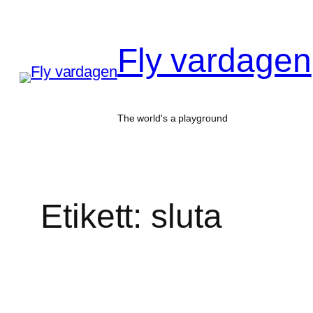
Hoppa
till
Fly vardagen
innehåll
The world's a playground
Etikett:
sluta