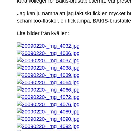
kära kolleger för Bakis-brustabletterna. Var presen
Jag kan ju nämna att jag faktiskt fick en mycket b
schampoo-flaskor, en ficklampa, BAKIS-brustable
Lite bilder från kvällen: