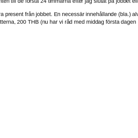
ten till de första 24 timmarna efter jag slutat på jobbet e
ra present från jobbet. En necessär innehållande (bla.) al
tterna, 200 THB (nu har vi råd med middag första dagen 