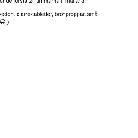
ller de första 24 timmarna i Thailand?
vedon, diarré-tabletter, öronproppar, små
😀 )