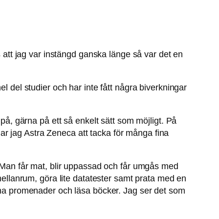
s att jag var instängd ganska länge så var det en
l del studier och har inte fått några biverkningar
 på, gärna på ett så enkelt sätt som möjligt. På
r jag Astra Zeneca att tacka för många fina
å. Man får mat, blir uppassad och får umgås med
 mellanrum, göra lite datatester samt prata med en
amma promenader och läsa böcker. Jag ser det som