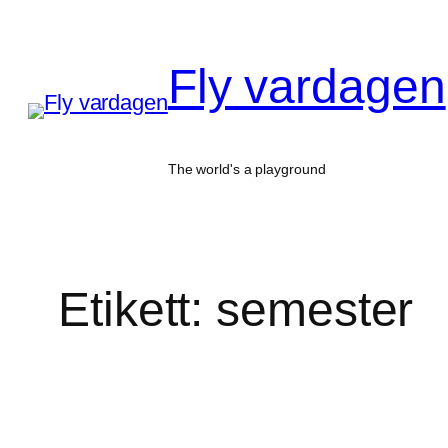
Hoppa
till
Fly vardagen
innehåll
The world's a playground
Etikett:
semester