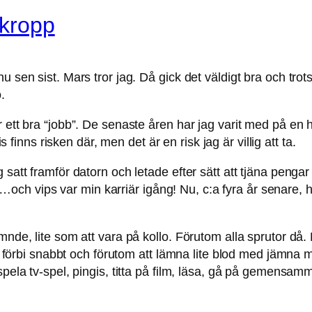
 kropp
u sen sist. Mars tror jag. Då gick det väldigt bra och trot
.
 ett bra “jobb”. De senaste åren har jag varit med på en he
 finns risken där, men det är en risk jag är villig att ta.
satt framför datorn och letade efter sätt att tjäna pengar
h vips var min karriär igång! Nu, c:a fyra år senare, ha
ämnde, lite som att vara på kollo. Förutom alla sprutor d
ter förbi snabbt och förutom att lämna lite blod med jämna
 spela tv-spel, pingis, titta på film, läsa, gå på gemens