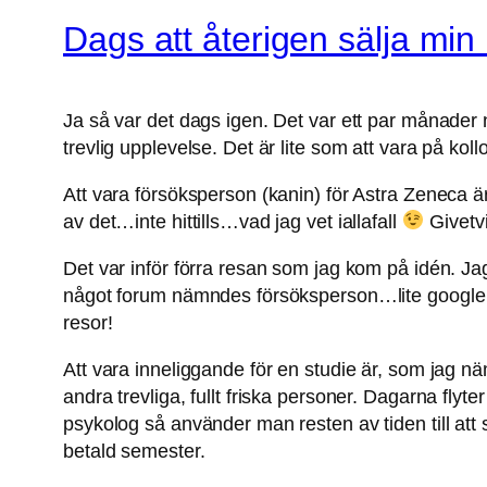
Dags att återigen sälja min
Ja så var det dags igen. Det var ett par månader n
trevlig upplevelse. Det är lite som att vara på kollo
Att vara försöksperson (kanin) för Astra Zeneca är
av det…inte hittills…vad jag vet iallafall
Givetvis
Det var inför förra resan som jag kom på idén. Jag 
något forum nämndes försöksperson…lite google…oc
resor!
Att vara inneliggande för en studie är, som jag n
andra trevliga, fullt friska personer. Dagarna fly
psykolog så använder man resten av tiden till att
betald semester.