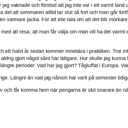
ag vaknade och förstod att jag inte var i ett varmt land u
ra det att sommaren alltid tar slut så fort och man går f
n varmare jacka. För att inte tala om att det blir mörkare
d att resa; att man får välja om man vill ha det varmt elle
ch ett halvt år sedan kommer innebära i praktiken. Tror inte 
ju aldrig gjort något sånt här tidigare. Hur skulle jag kunna
 längre perioder. Vad har jag gjort? Tågluffat i Europa. 
t länge. Längre än vad jag nånsin har varit på semester tid
lov och får komma hem när pengarna är slut snarare än