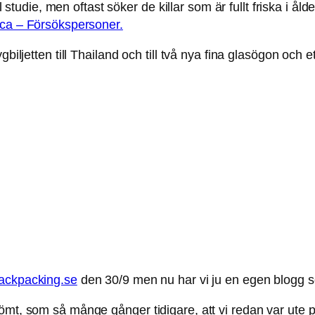
ll studie, men oftast söker de killar som är fullt friska i ål
ca – Försökspersoner.
gbiljetten till Thailand och till två nya fina glasögon oc
ackpacking.se
den 30/9 men nu har vi ju en egen blogg so
römt, som så månge gånger tidigare, att vi redan var ute 