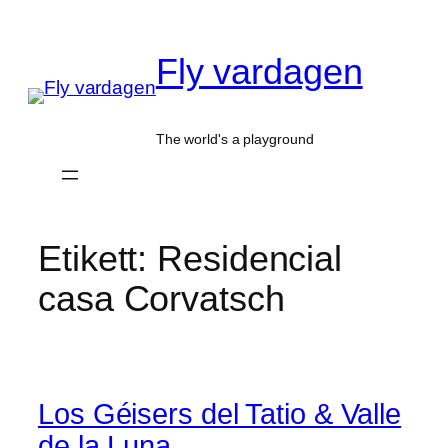
Hoppa
till
Fly vardagen
innehåll
The world's a playground
Etikett:
Residencial
casa Corvatsch
Los Géisers del Tatio & Valle
de la Luna