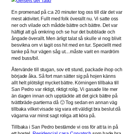
En promenad på c:a 20 minuter tog oss till där det var
mest aktivitet. Fullt med folk överallt nu. Vi satte oss
ner och vilade och mådde bättre och bättre. Det var
häftigt att gå omkring och se hur det bubblade och
ångade överallt. Men ärligt talat så skulle vi nog blivit
besvikna om vi tagit oss hit med en tur. Speciellt med
tanke på hur vägen såg ut…måste varit en mardröm
med buss/bil.
Återvände till stugan, sov ett stund, packade ihop och
började åka. Så fort man sätter sig på hojen känns
allt helt plötsligt mycket bättre. Körningen tillbaka till
San Pedro var riktigt, riktigt rolig. Vi gasade lite mer
än dagen innan och upptäckte att det gick bättre på
tvättbräde-partierna då 🙂 Tog sedan en annan väg
tillbaka vilket visade sig vara ett väldigt bra beslut då
vägarna var minst sagt roliga att köra på.
Tillbaka i San Pedro bestämde vi oss för att ta in på
ett hostel,
Residencial casa Corvatsch
som hade bra