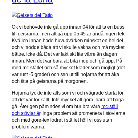
Ok vi behövde inte gå upp innan 04 för att ta en buss
till geisrarna, men att gå upp 05.45 är ändå ingen lek.
Kvällen innan hade huvudvärken minskat en hel del
och vi trodde båda att vi skulle vakna och må mycket
bättre. Icke då. Det var faktiskt lite värre än dagen
innan. Men det var bara att bita ihop och gå upp. På
med mc-stället och så mycket kläder som möjligt (det
var runt -5 grader) och sen ut till hojarna för att åka
och titta på geisrarna på morgonen.
Hojarna tyckte inte alls som vi och vägrade starta för
att det var för kallt. Inte mycket att göra, bara att börja
gå. Återigen påmindes vi om hur bra våra
mc-ställ
och stövlar är
. Inga problem att promenera i stövlarna
och med gore-tex fodret i stället höll vi oss utan
problem varma.