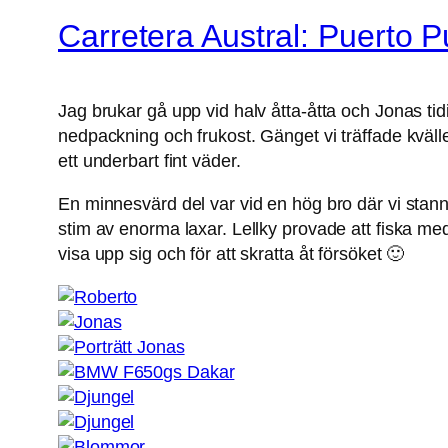
Carretera Austral: Puerto P
Jag brukar gå upp vid halv åtta-åtta och Jonas tid
nedpackning och frukost. Gänget vi träffade kväll
ett underbart fint väder.
En minnesvärd del var vid en hög bro där vi stannad
stim av enorma laxar. Lellky provade att fiska med 
visa upp sig och för att skratta åt försöket 🙂