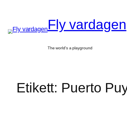
Hoppa
till
Fly vardagen
innehåll
The world's a playground
Etikett:
Puerto Pu