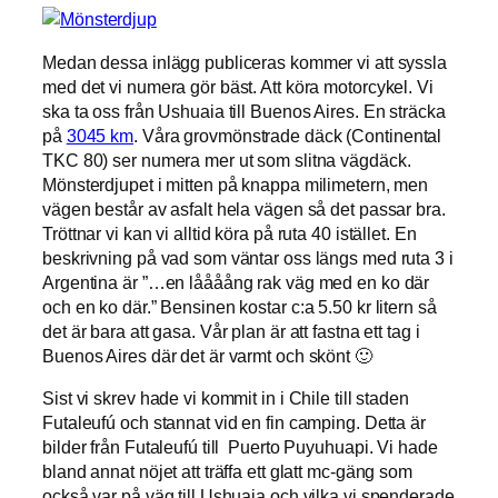
Medan dessa inlägg publiceras kommer vi att syssla
med det vi numera gör bäst. Att köra motorcykel. Vi
ska ta oss från Ushuaia till Buenos Aires. En sträcka
på
3045 km
. Våra grovmönstrade däck (Continental
TKC 80) ser numera mer ut som slitna vägdäck.
Mönsterdjupet i mitten på knappa milimetern, men
vägen består av asfalt hela vägen så det passar bra.
Tröttnar vi kan vi alltid köra på ruta 40 istället. En
beskrivning på vad som väntar oss längs med ruta 3 i
Argentina är ”…en låååång rak väg med en ko där
och en ko där.” Bensinen kostar c:a 5.50 kr litern så
det är bara att gasa. Vår plan är att fastna ett tag i
Buenos Aires där det är varmt och skönt 🙂
Sist vi skrev hade vi kommit in i Chile till staden
Futaleufú och stannat vid en fin camping. Detta är
bilder från Futaleufú till Puerto Puyuhuapi. Vi hade
bland annat nöjet att träffa ett glatt mc-gäng som
också var på väg till Ushuaia och vilka vi spenderade