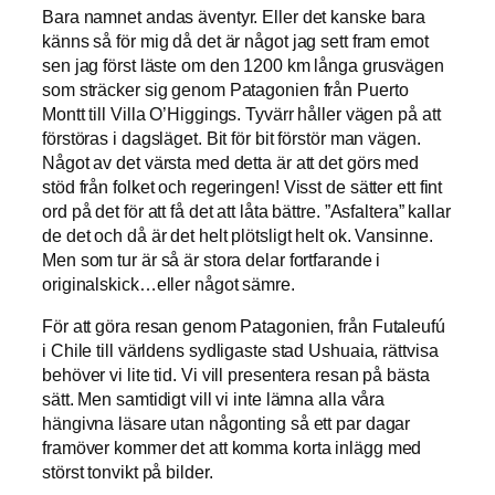
Bara namnet andas äventyr. Eller det kanske bara
känns så för mig då det är något jag sett fram emot
sen jag först läste om den 1200 km långa grusvägen
som sträcker sig genom Patagonien från Puerto
Montt till Villa O’Higgings. Tyvärr håller vägen på att
förstöras i dagsläget. Bit för bit förstör man vägen.
Något av det värsta med detta är att det görs med
stöd från folket och regeringen! Visst de sätter ett fint
ord på det för att få det att låta bättre. ”Asfaltera” kallar
de det och då är det helt plötsligt helt ok. Vansinne.
Men som tur är så är stora delar fortfarande i
originalskick…eller något sämre.
För att göra resan genom Patagonien, från Futaleufú
i Chile till världens sydligaste stad Ushuaia, rättvisa
behöver vi lite tid. Vi vill presentera resan på bästa
sätt. Men samtidigt vill vi inte lämna alla våra
hängivna läsare utan någonting så ett par dagar
framöver kommer det att komma korta inlägg med
störst tonvikt på bilder.