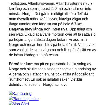
Trollstigen, Atlanhavsvägen, Atlanthavstunneln (5,7
km lång och som djupast 250 m!) och sist men inte
minst….Norge. Det går inte riktigt att köra ”fel” då
man överallt möts av fina vyer, kurviga vägar och
långa tunnlar, den längsta var på hela 6,7 km.
Dagarna blev långa och intensiva.
Upp tidigt och
sen iväg. Lika glada varje morgon över att få sätta sig
på hojarna igen. Sista dagen befann vi oss mitt i
Norge och resan hem blev på hela 64 mil. Vi undvek
som vanligt de stora vägarna och fick på så sätt en av
de bästa kördagarna på resan.
Försöker komma på
en passande beskrivning av
Norge och skulle säga att det är som en blandning av
Alperna och Patagonien, helt ok att ha något sådant
”runt hörnet”. En sak är iallafall säker: Det blir
definitivt fler resor till Norge framöver!