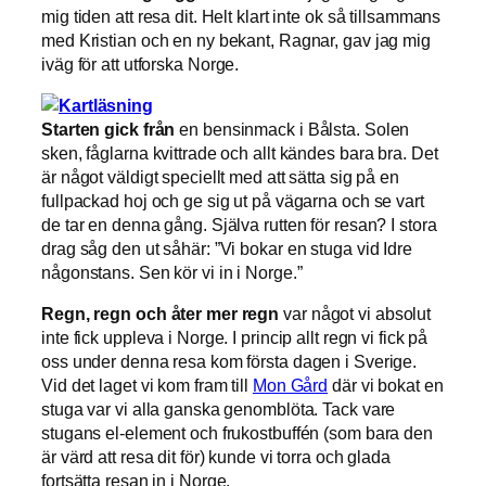
mig tiden att resa dit. Helt klart inte ok så tillsammans
med Kristian och en ny bekant, Ragnar, gav jag mig
iväg för att utforska Norge.
Starten gick från
en bensinmack i Bålsta. Solen
sken, fåglarna kvittrade och allt kändes bara bra. Det
är något väldigt speciellt med att sätta sig på en
fullpackad hoj och ge sig ut på vägarna och se vart
de tar en denna gång. Själva rutten för resan? I stora
drag såg den ut såhär: ”Vi bokar en stuga vid Idre
någonstans. Sen kör vi in i Norge.”
Regn, regn och åter mer regn
var något vi absolut
inte fick uppleva i Norge. I princip allt regn vi fick på
oss under denna resa kom första dagen i Sverige.
Vid det laget vi kom fram till
Mon Gård
där vi bokat en
stuga var vi alla ganska genomblöta. Tack vare
stugans el-element och frukostbuffén (som bara den
är värd att resa dit för) kunde vi torra och glada
fortsätta resan in i Norge.