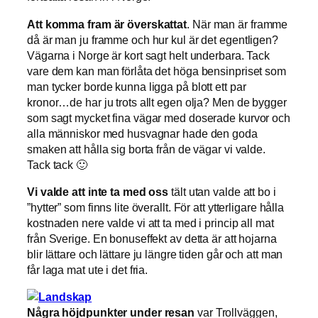
Att komma fram är överskattat
. När man är framme
då är man ju framme och hur kul är det egentligen?
Vägarna i Norge är kort sagt helt underbara. Tack
vare dem kan man förlåta det höga bensinpriset som
man tycker borde kunna ligga på blott ett par
kronor…de har ju trots allt egen olja? Men de bygger
som sagt mycket fina vägar med doserade kurvor och
alla människor med husvagnar hade den goda
smaken att hålla sig borta från de vägar vi valde.
Tack tack 🙂
Vi valde att inte ta med oss
tält utan valde att bo i
”hytter” som finns lite överallt. För att ytterligare hålla
kostnaden nere valde vi att ta med i princip all mat
från Sverige. En bonuseffekt av detta är att hojarna
blir lättare och lättare ju längre tiden går och att man
får laga mat ute i det fria.
Några höjdpunkter under resan
var Trollväggen,