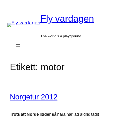
Hoppa
till
Fly vardagen
innehåll
The world's a playground
Etikett:
motor
Norgetur 2012
Trots att Norge ligger så
nära har jag aldrig tagit