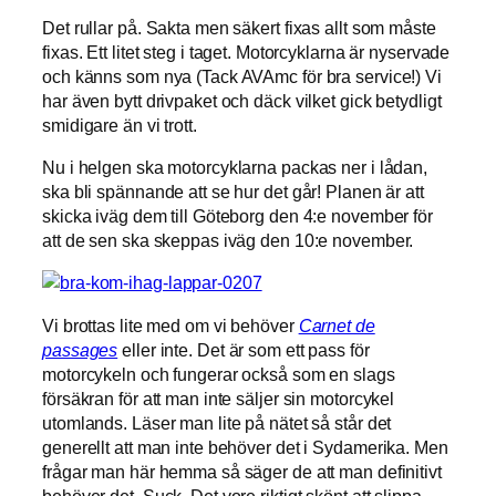
Det rullar på. Sakta men säkert fixas allt som måste
fixas. Ett litet steg i taget. Motorcyklarna är nyservade
och känns som nya (Tack AVAmc för bra service!) Vi
har även bytt drivpaket och däck vilket gick betydligt
smidigare än vi trott.
Nu i helgen ska motorcyklarna packas ner i lådan,
ska bli spännande att se hur det går! Planen är att
skicka iväg dem till Göteborg den 4:e november för
att de sen ska skeppas iväg den 10:e november.
Vi brottas lite med om vi behöver
Carnet de
passages
eller inte. Det är som ett pass för
motorcykeln och fungerar också som en slags
försäkran för att man inte säljer sin motorcykel
utomlands. Läser man lite på nätet så står det
generellt att man inte behöver det i Sydamerika. Men
frågar man här hemma så säger de att man definitivt
behöver det. Suck. Det vore riktigt skönt att slippa