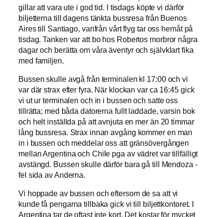
gillar att vara ute i god tid. I tisdags köpte vi därför
biljetterna till dagens tänkta bussresa från Buenos
Aires till Santiago, varifrån vårt flyg tar oss hemåt på
tisdag. Tanken var att bo hos Robertos morbror några
dagar och berätta om våra äventyr och självklart fika
med familjen.
Bussen skulle avgå från terminalen kl 17:00 och vi
var där strax efter fyra. När klockan var ca 16:45 gick
vi ut ur terminalen och in i bussen och satte oss
tillrätta; med båda datorerna fullt laddade, varsin bok
och helt inställda på att avnjuta en mer än 20 timmar
lång bussresa. Strax innan avgång kommer en man
in i bussen och meddelar oss att gränsövergången
mellan Argentina och Chile pga av vädret var tillfälligt
avstängd. Bussen skulle därför bara gå till Mendoza -
fel sida av Anderna.
Vi hoppade av bussen och eftersom de sa att vi
kunde få pengarna tillbaka gick vi till biljettkontoret. I
Argentina tar de oftast inte kort. Det kostar för mycket