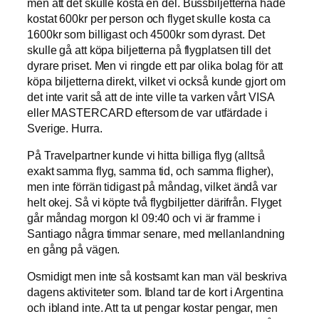
men att det skulle kosta en del. Bussbiljetterna hade
kostat 600kr per person och flyget skulle kosta ca
1600kr som billigast och 4500kr som dyrast. Det
skulle gå att köpa biljetterna på flygplatsen till det
dyrare priset. Men vi ringde ett par olika bolag för att
köpa biljetterna direkt, vilket vi också kunde gjort om
det inte varit så att de inte ville ta varken vårt VISA
eller MASTERCARD eftersom de var utfärdade i
Sverige. Hurra.
På Travelpartner kunde vi hitta billiga flyg (alltså
exakt samma flyg, samma tid, och samma fligher),
men inte förrän tidigast på måndag, vilket ändå var
helt okej. Så vi köpte två flygbiljetter därifrån. Flyget
går måndag morgon kl 09:40 och vi är framme i
Santiago några timmar senare, med mellanlandning
en gång på vägen.
Osmidigt men inte så kostsamt kan man väl beskriva
dagens aktiviteter som. Ibland tar de kort i Argentina
och ibland inte. Att ta ut pengar kostar pengar, men