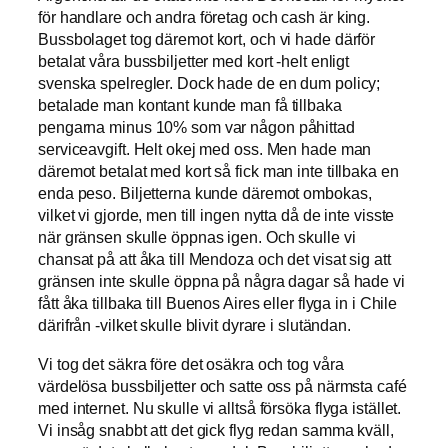
för handlare och andra företag och cash är king.
Bussbolaget tog däremot kort, och vi hade därför
betalat våra bussbiljetter med kort -helt enligt
svenska spelregler. Dock hade de en dum policy;
betalade man kontant kunde man få tillbaka
pengarna minus 10% som var någon påhittad
serviceavgift. Helt okej med oss. Men hade man
däremot betalat med kort så fick man inte tillbaka en
enda peso. Biljetterna kunde däremot ombokas,
vilket vi gjorde, men till ingen nytta då de inte visste
när gränsen skulle öppnas igen. Och skulle vi
chansat på att åka till Mendoza och det visat sig att
gränsen inte skulle öppna på några dagar så hade vi
fått åka tillbaka till Buenos Aires eller flyga in i Chile
därifrån -vilket skulle blivit dyrare i slutändan.
Vi tog det säkra före det osäkra och tog våra
värdelösa bussbiljetter och satte oss på närmsta café
med internet. Nu skulle vi alltså försöka flyga istället.
Vi insåg snabbt att det gick flyg redan samma kväll,