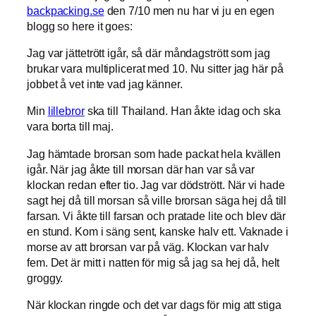
backpacking.se
den 7/10 men nu har vi ju en egen
blogg so here it goes:
Jag var jättetrött igår, så där måndagstrött som jag
brukar vara multiplicerat med 10. Nu sitter jag här på
jobbet å vet inte vad jag känner.
Min
lillebror
ska till Thailand. Han åkte idag och ska
vara borta till maj.
Jag hämtade brorsan som hade packat hela kvällen
igår. När jag åkte till morsan där han var så var
klockan redan efter tio. Jag var dödstrött. När vi hade
sagt hej då till morsan så ville brorsan säga hej då till
farsan. Vi åkte till farsan och pratade lite och blev där
en stund. Kom i säng sent, kanske halv ett. Vaknade i
morse av att brorsan var på väg. Klockan var halv
fem. Det är mitt i natten för mig så jag sa hej då, helt
groggy.
När klockan ringde och det var dags för mig att stiga