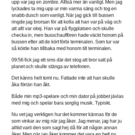
upp var jag en zombie. Alltså mer än vanligt. Men jag
lyckades ta mig upp ur min varma säng och tog en
snabb dusch som vanligt. När jag gick till bussen
ringde jag brorsan för att kolla att han var på väg och
att allt var okej. Han var på flygplatsen och skulle
checka in, men busschauffören hade väckt honom på
bussen efter att de kört förbi terminalen. Som tur var
så körde han tillbaka med honom till terminalen.
09:56 fick jag ett sms där det stog att bror satt på
planet och skulle stänga av telefonen.
Det känns helt tomt nu. Fattade inte att han skulle
åka förrän han åkt.
Både min mp3-spelare och min dator på jobbet jävlas
med mig och spelar bara sorglig musik. Typiskt.
Nu vet jag verkligen hur det kommer kännas för de
som vinkar av mig när jag åker. Jag menar, jag har ju
alltid varit den som sagt hej då för att någon annan
åker. Men när jag åker kommer det vara en helt ny