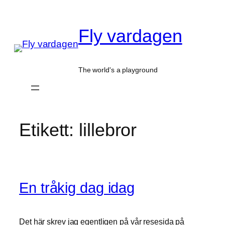
Hoppa
till
Fly vardagen
innehåll
The world's a playground
Etikett:
lillebror
En tråkig dag idag
Det här skrev jag egentligen på vår resesida på