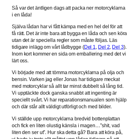
Så var det äntligen dags att packa ner motorcyklarna
i en låda!
Själva lådan har vi fått kämpa med en hel del för att
få rätt. Det är inte bara att bygga en låda och sen köra
utan det är speciella regler som måste följas. Läs
tidigare inlägg om vårt lådbygge (
Del 1
,
Del 2
,
Del 3
).
Inom kort kommer en sida om emballering med det vi
lärt oss.
Vi började med att tömma motorcyklarna på olja och
bensin. Varken jag eller Jonas har tidigare meckat
med motorcyklar så allt tar minst dubbelt så lång tid.
Vi upptäckte dock ganska snabbt att ingenting är
speciellt svårt. Vi har reparationsmanualen som hjälp
och där står allt väldigt utförligt och med bilder.
Vi ställde upp motorcyklarna bredvid bottenplattan
och fick en liten olustig känsla i magen…”shit, vad
liten den ser ut”. Hur ska detta gå? Bara att köra på,
vi hade ju trots allt måttat upp lådan tidigare på ett