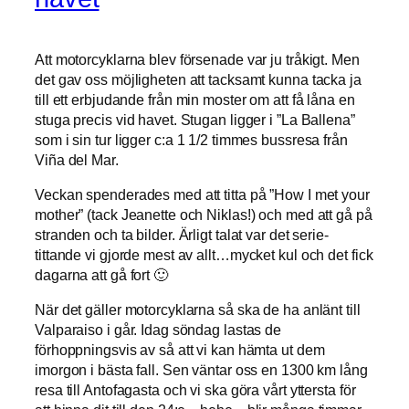
Att motorcyklarna blev försenade var ju tråkigt. Men
det gav oss möjligheten att tacksamt kunna tacka ja
till ett erbjudande från min moster om att få låna en
stuga precis vid havet. Stugan ligger i ”La Ballena”
som i sin tur ligger c:a 1 1/2 timmes bussresa från
Viña del Mar.
Veckan spenderades med att titta på ”How I met your
mother” (tack Jeanette och Niklas!) och med att gå på
stranden och ta bilder. Ärligt talat var det serie-
tittande vi gjorde mest av allt…mycket kul och det fick
dagarna att gå fort 🙂
När det gäller motorcyklarna så ska de ha anlänt till
Valparaiso i går. Idag söndag lastas de
förhoppningsvis av så att vi kan hämta ut dem
imorgon i bästa fall. Sen väntar oss en 1300 km lång
resa till Antofagasta och vi ska göra vårt yttersta för