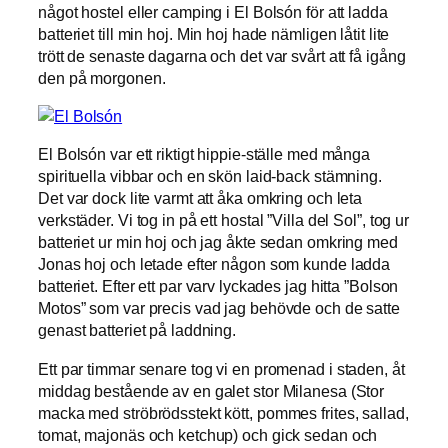
något hostel eller camping i El Bolsón för att ladda
batteriet till min hoj. Min hoj hade nämligen låtit lite
trött de senaste dagarna och det var svårt att få igång
den på morgonen.
El Bolsón var ett riktigt hippie-ställe med många
spirituella vibbar och en skön laid-back stämning.
Det var dock lite varmt att åka omkring och leta
verkstäder. Vi tog in på ett hostal ”Villa del Sol”, tog ur
batteriet ur min hoj och jag åkte sedan omkring med
Jonas hoj och letade efter någon som kunde ladda
batteriet. Efter ett par varv lyckades jag hitta ”Bolson
Motos” som var precis vad jag behövde och de satte
genast batteriet på laddning.
Ett par timmar senare tog vi en promenad i staden, åt
middag bestående av en galet stor Milanesa (Stor
macka med ströbrödsstekt kött, pommes frites, sallad,
tomat, majonäs och ketchup) och gick sedan och