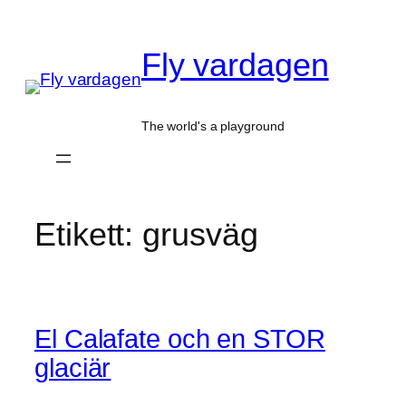
Hoppa
till
Fly vardagen
innehåll
The world's a playground
Etikett:
grusväg
El Calafate och en STOR
glaciär