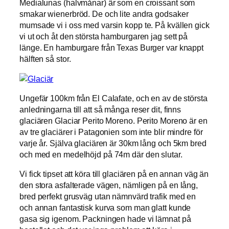
Medialunas (halvmånar) är som en croissant som
smakar wienerbröd. De och lite andra godsaker
mumsade vi i oss med varsin kopp te. På kvällen gick
vi ut och åt den största hamburgaren jag sett på
länge. En hamburgare från Texas Burger var knappt
hälften så stor.
Ungefär 100km från El Calafate, och en av de största
anledningarna till att så många reser dit, finns
glaciären Glaciar Perito Moreno. Perito Moreno är en
av tre glaciärer i Patagonien som inte blir mindre för
varje år. Själva glaciären är 30km lång och 5km bred
och med en medelhöjd på 74m där den slutar.
Vi fick tipset att köra till glaciären på en annan väg än
den stora asfalterade vägen, nämligen på en lång,
bred perfekt grusväg utan nämnvärd trafik med en
och annan fantastisk kurva som man glatt kunde
gasa sig igenom. Packningen hade vi lämnat på