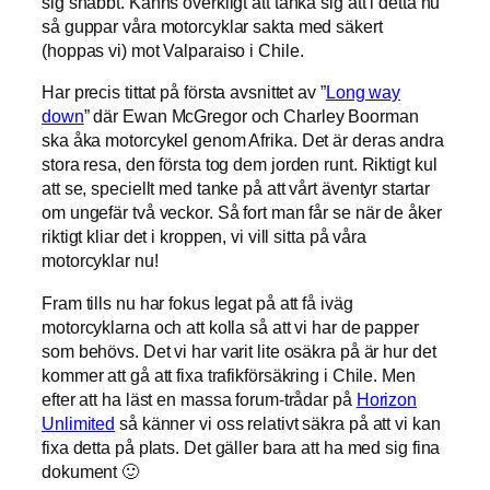
sig snabbt. Känns overkligt att tänka sig att i detta nu
så guppar våra motorcyklar sakta med säkert
(hoppas vi) mot Valparaiso i Chile.
Har precis tittat på första avsnittet av ”
Long way
down
” där Ewan McGregor och Charley Boorman
ska åka motorcykel genom Afrika. Det är deras andra
stora resa, den första tog dem jorden runt. Riktigt kul
att se, speciellt med tanke på att vårt äventyr startar
om ungefär två veckor. Så fort man får se när de åker
riktigt kliar det i kroppen, vi vill sitta på våra
motorcyklar nu!
Fram tills nu har fokus legat på att få iväg
motorcyklarna och att kolla så att vi har de papper
som behövs. Det vi har varit lite osäkra på är hur det
kommer att gå att fixa trafikförsäkring i Chile. Men
efter att ha läst en massa forum-trådar på
Horizon
Unlimited
så känner vi oss relativt säkra på att vi kan
fixa detta på plats. Det gäller bara att ha med sig fina
dokument 🙂