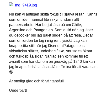
Nu kan vi äntligen skifta fokus till själva resan. Känns
som om den hamnat lite i skymundan i allt
pappersarbete. Har börjat läsa på om Chile,
Argentina och Patagonien. Som alltid när jag läser
guideböcker blir jag galet sugen på att resa. Det är
som om orden tar tag i mig rent fysiskt. Jag kan
knappt sitta still när jag läser om Patagoniens
vidsträckta slätter, underbart fiske, snustorra öknar
och turkosblåa sjöar. När jag sen kommer till ett
avsnitt som handlar om en grusväg på 1240 km kan
jag knappt fortsätta läsa…låter för bra för att vara sant
🙂
Är otroligt glad och förväntansfull.
Underbart!