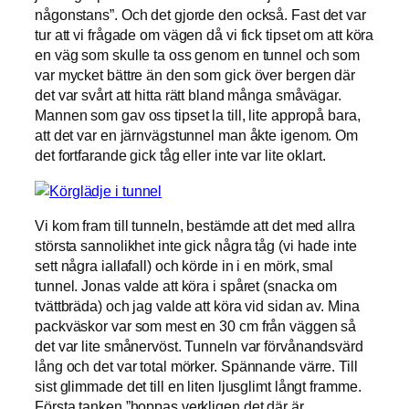
någonstans”. Och det gjorde den också. Fast det var
tur att vi frågade om vägen då vi fick tipset om att köra
en väg som skulle ta oss genom en tunnel och som
var mycket bättre än den som gick över bergen där
det var svårt att hitta rätt bland många småvägar.
Mannen som gav oss tipset la till, lite appropå bara,
att det var en järnvägstunnel man åkte igenom. Om
det fortfarande gick tåg eller inte var lite oklart.
Vi kom fram till tunneln, bestämde att det med allra
största sannolikhet inte gick några tåg (vi hade inte
sett några iallafall) och körde in i en mörk, smal
tunnel. Jonas valde att köra i spåret (snacka om
tvättbräda) och jag valde att köra vid sidan av. Mina
packväskor var som mest en 30 cm från väggen så
det var lite smånervöst. Tunneln var förvånandsvärd
lång och det var total mörker. Spännande värre. Till
sist glimmade det till en liten ljusglimt långt framme.
Första tanken ”hoppas verkligen det där är