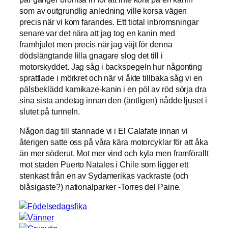
som av outgrundlig anledning ville korsa vägen
precis när vi kom farandes. Ett tiotal inbromsningar
senare var det nära att jag tog en kanin med
framhjulet men precis när jag väjt för denna
dödslängtande lilla gnagare slog det till i
motorskyddet. Jag såg i backspegeln hur någonting
sprattlade i mörkret och när vi åkte tillbaka såg vi en
pälsbeklädd kamikaze-kanin i en pöl av röd sörja dra
sina sista andetag innan den (äntligen) nådde ljuset i
slutet på tunneln.
Någon dag till stannade vi i El Calafate innan vi
återigen satte oss på våra kära motorcyklar för att åka
än mer söderut. Mot mer vind och kyla men framförallt
mot staden Puerto Natales i Chile som ligger ett
stenkast från en av Sydamerikas vackraste (och
blåsigaste?) nationalparker -Torres del Paine.