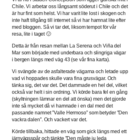
Chile. Vi arbetar oss långsamt söderut i Chile och det
är hur fint som helst. Vi har varit lite lost i skogen och
inte haft tillgång till internet så vi har hamnat lite efter
med bloggen. Så vi tar det, liksom tempot för vår
resa, lite i taget 🙂
Detta är från resan mellan La Serena och Viña del
Mar som började med underbara och slingriga vägar
i bergen längs med väg 43 (se vår fina karta).
Vi svängde av de asfalterade vägarna och letade upp
vad vi hoppades skulle vara fina grusvägar. Och
tänka sig, det var det. Det dammade en hel del, vilket
också var helt i sin ordning. Vi körde bara fel en gång
(skyltningen lämnar en del att önska) men det gjorde
inte så mycket då vi hamnade i en dal med det
passande namnet ”Valle Hermoso” som betyder ”Den
vackra dalen”. Och vackert var det.
Körde tillbaka, hittade en väg som gick längs med ett
järnvägsspår och tänkte ”Den måste ju leda