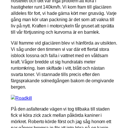
hostellet och det var inga problem att köra i
hastigheter runt 140km/h. Vi kom fram till glaciären
alldeles för fort, vi hade gärna kört mer grusväg. Varje
gång man kör utan packning är det som att vakna till
liv på nytt. Kraften i motorcykeln får gruset att sprätta
till vår förtjusning och kurvorna är en barnlek.
Väl framme vid glaciären blev vi hänförda av utsikten.
Vi såg under den timmen vi var där ett flertal stora
isblock lossna och falla i vattnet med en våldsam
kraft. Vågor bredde ut sig hundratals meter
runtomkring. Isen skiftade i vitt, blått och nästan
svarta toner. Vi stannade tills precis efter den
färgsprakande solnedgången bakom de omgivande
bergen.
På den asfalterade vägen vi tog tillbaka till staden
fick vi köra zick zack mellan påkörda kaniner i
mörkret. Roberto körde först och jag såg honom ett
par gånger bromsa in för att inte köra på en kanin