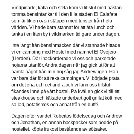
Vindpinade, kalla och stela kom vi tillslut med nästan
tomma bensintankar till den lilla staden El Calafate
som är lik en oas i stäppen med turister från hela
världen. Vi hade bara stannat för att äta lunch och
tanka i en liten by i vildmarken tidigare under dagen.
Inte långt från bensinmacken där vi stannade hittade
vi en camping med Hostel med namnet El Ovejero
(Herden). Där inackorderade vi oss och parkerade
hojarna utanför. Andra dagen när jag gick ut för att
hämta något från min hoj såg jag Andrew igen. Han
var bara där för att reka campingen. Vi började prata
om det ena och det andra och vi fann oss tillslut
fikandes inne på vårt hostel. På kvällen gick vi till ett
steakhouse och käkade underbart gott grillat kött med
sallad, potatismos och annat från en buffé.
Dagen efter var det Robertos födelsedag och Andrew
och Jonathan, en annan backpacker som bodde på
hostellet, köpte frukost bestående av sötsaker.