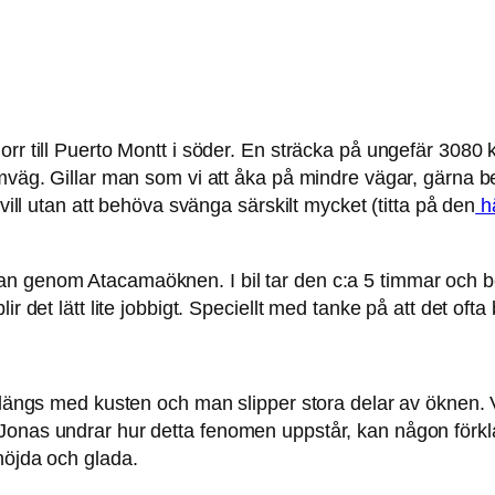
rr till Puerto Montt i söder. En sträcka på ungefär 3080 k
römväg. Gillar man som vi att åka på mindre vägar, gärna
 vill utan att behöva svänga särskilt mycket (titta på den
hä
an genom Atacamaöknen. I bil tar den c:a 5 timmar och be
r det lätt lite jobbigt. Speciellt med tanke på att det ofta
r längs med kusten och man slipper stora delar av öknen. V
Jonas undrar hur detta fenomen uppstår, kan någon förkla
nöjda och glada.