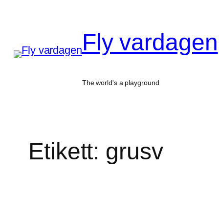
Hoppa
till
Fly vardagen
innehåll
The world's a playground
Etikett:
grusv