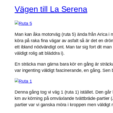
Vägen till La Serena
Man kan åka motorväg (ruta 5) ända från Arica i no
köra på raka fina vägar av asfalt så är det en d
ett ibland nödvändigt ont. Man tar sig fort dit man
väldigt rolig att bläddra i).
En sträcka man gärna bara kör en gång är sträck
var ingenting väldigt fascinerande, en gång. Sen bli
Denna gång tog vi väg 1 (ruta 1) istället. Den gå
km av körning på omväxlande tvättbräde-partier (
partier var vi ganska möra i kroppen men väldigt 