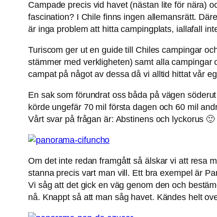
Campade precis vid havet (nästan lite för nära) o
fascination? I Chile finns ingen allemansrätt. Där
är inga problem att hitta campingplats, iallafall i
Turiscom ger ut en guide till Chiles campingar och 
stämmer med verkligheten) samt alla campingar oc
campat på något av dessa då vi alltid hittat vår ege
En sak som förundrat oss båda på vägen söderut är
körde ungefär 70 mil första dagen och 60 mil andr
Vårt svar på frågan är: Abstinens och lyckorus 🙂
Om det inte redan framgått så älskar vi att resa med
stanna precis vart man vill. Ett bra exempel är 
Vi såg att det gick en väg genom den och bestämde
nå. Knappt så att man såg havet. Kändes helt overk