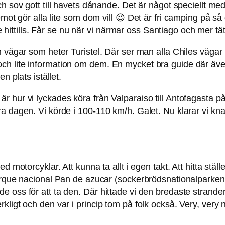
ch sov gott till havets dånande. Det är något speciellt 
emot gör alla lite som dom vill 😉 Det är fri camping på s
nte hittills. Får se nu när vi närmar oss Santiago och mer t
vägar som heter Turistel. Där ser man alla Chiles vägar (de
h lite information om dem. En mycket bra guide där även
n plats istället.
 hur vi lyckades köra från Valparaiso till Antofagasta p
a dagen. Vi körde i 100-110 km/h. Galet. Nu klarar vi kn
 motorcyklar. Att kunna ta allt i egen takt. Att hitta ställ
Parque nacional Pan de azucar (sockerbrödsnationalparken
 oss för att ta den. Där hittade vi den bredaste stranden
ligt och den var i princip tom på folk också. Very, very n