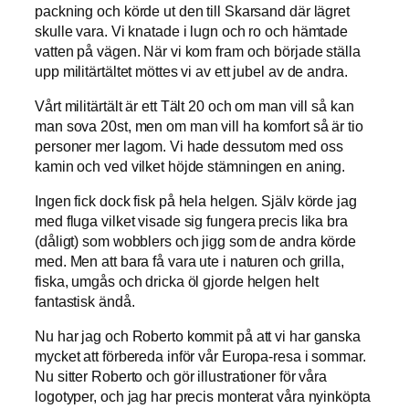
packning och körde ut den till Skarsand där lägret
skulle vara. Vi knatade i lugn och ro och hämtade
vatten på vägen. När vi kom fram och började ställa
upp militärtältet möttes vi av ett jubel av de andra.
Vårt militärtält är ett Tält 20 och om man vill så kan
man sova 20st, men om man vill ha komfort så är tio
personer mer lagom. Vi hade dessutom med oss
kamin och ved vilket höjde stämningen en aning.
Ingen fick dock fisk på hela helgen. Själv körde jag
med fluga vilket visade sig fungera precis lika bra
(dåligt) som wobblers och jigg som de andra körde
med. Men att bara få vara ute i naturen och grilla,
fiska, umgås och dricka öl gjorde helgen helt
fantastisk ändå.
Nu har jag och Roberto kommit på att vi har ganska
mycket att förbereda inför vår Europa-resa i sommar.
Nu sitter Roberto och gör illustrationer för våra
logotyper, och jag har precis monterat våra nyinköpta