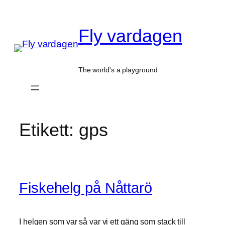
Hoppa
till
Fly vardagen
innehåll
The world's a playground
Etikett:
gps
Fiskehelg på Nåttarö
I helgen som var så var vi ett gäng som stack till