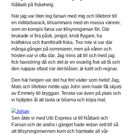
Nåttarö på fiskehelg.
När jag var liten tog farsan med mig och lillebror till
en militärbarack, tillsammans med en massa vänner,
som en kompis farsa var tillsyningsman för. Där
brukade vi fira påsk, pingst, kristi flygare, ha
kräftskiva och framförallt fiska. Tror inte vi var där
många gånger på sommaren, men på våren och
hösten var vi ofta där. Jag mins att till och med jag
fick havsöring då och det är en ovanlig fisk att få och
den nappar oftast när det blåser, är kallt och regnar.
Den här helgen var det hur fint väder som helst! Jag,
Mats och lillebror mötte upp John som hade fåt skjuts
av Emmely till bryggan. Tensta var även på plats och
vi hjälptes åt att lasta ur bilarna och köpa mat.
Sen åkte vi med Utö Express ut till Nåttarö och
Farsan och de andra i gänget hade redan sett till så
att tillsyningsmannen kom och hämtade all vår