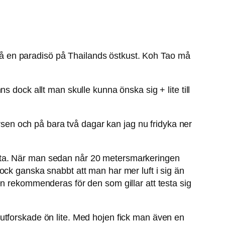
g på en paradisö på Thailands östkust. Koh Tao må
nns dock allt man skulle kunna önska sig + lite till
ursen och på bara två dagar kan jag nu fridyka ner
rtsätta. När man sedan når 20 metersmarkeringen
ock ganska snabbt att man har mer luft i sig än
en rekommenderas för den som gillar att testa sig
utforskade ön lite. Med hojen fick man även en