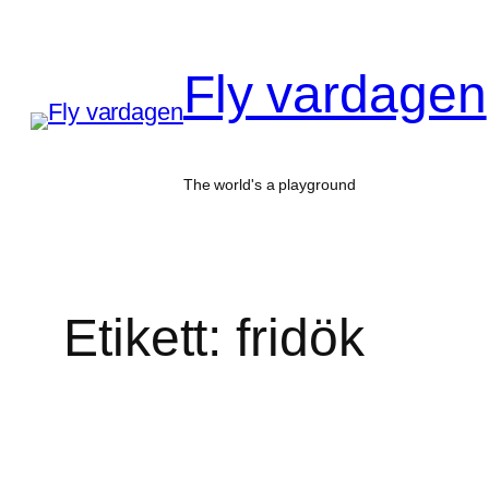
Hoppa
till
Fly vardagen
innehåll
The world's a playground
Etikett:
fridök