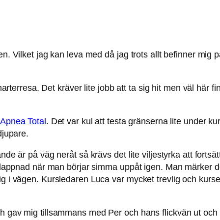
en. Vilket jag kan leva med då jag trots allt befinner mi
harterresa. Det kräver lite jobb att ta sig hit men väl här fi
Apnea Total
. Det var kul att testa gränserna lite under k
djupare.
ande är på väg neråt så krävs det lite viljestyrka att fo
avslappnad när man börjar simma uppåt igen. Man märker d
ig i vägen. Kursledaren Luca var mycket trevlig och kurs
ch gav mig tillsammans med Per och hans flickvän ut och 