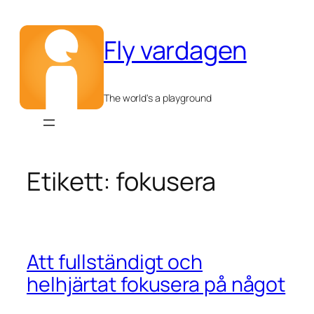
Hoppa
till
Fly vardagen
innehåll
The world's a playground
Etikett:
fokusera
Att fullständigt och
helhjärtat fokusera på något