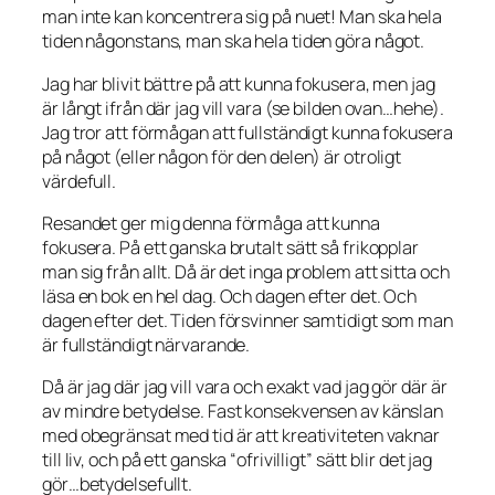
man inte kan koncentrera sig på nuet! Man ska hela
tiden någonstans, man ska hela tiden göra något.
Jag har blivit bättre på att kunna fokusera, men jag
är långt ifrån där jag vill vara (se bilden ovan…hehe).
Jag tror att förmågan att fullständigt kunna fokusera
på något (eller någon för den delen) är otroligt
värdefull.
Resandet ger mig denna förmåga att kunna
fokusera. På ett ganska brutalt sätt så frikopplar
man sig från allt. Då är det inga problem att sitta och
läsa en bok en hel dag. Och dagen efter det. Och
dagen efter det. Tiden försvinner samtidigt som man
är fullständigt närvarande.
Då är jag där jag vill vara och exakt
vad
jag gör där är
av mindre betydelse. Fast konsekvensen av känslan
med obegränsat med tid är att kreativiteten vaknar
till liv, och på ett ganska “ofrivilligt” sätt blir det jag
gör…betydelsefullt.