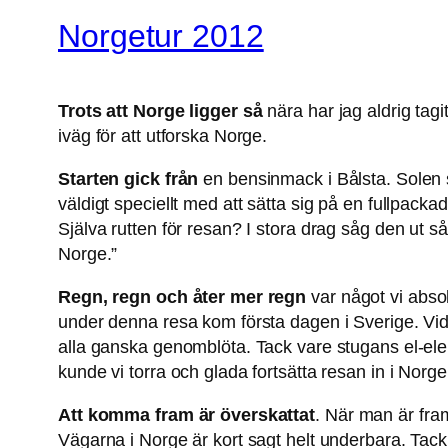
Norgetur 2012
Trots att Norge ligger så
nära har jag aldrig tagi
iväg för att utforska Norge.
Starten gick från
en bensinmack i Bålsta. Solen s
väldigt speciellt med att sätta sig på en fullpack
Själva rutten för resan? I stora drag såg den ut så
Norge.”
Regn, regn och åter mer regn
var något vi absolu
under denna resa kom första dagen i Sverige. Vid 
alla ganska genomblöta. Tack vare stugans el-elem
kunde vi torra och glada fortsätta resan in i Norge
Att komma fram är överskattat
. När man är fra
Vägarna i Norge är kort sagt helt underbara. Tac