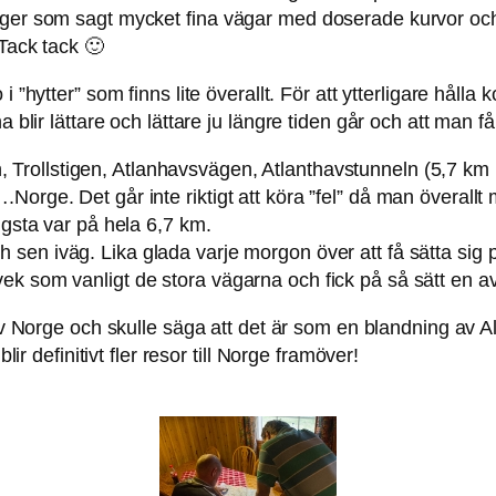
bygger som sagt mycket fina vägar med doserade kurvor 
 Tack tack 🙂
 i ”hytter” som finns lite överallt. För att ytterligare hålla
 blir lättare och lättare ju längre tiden går och att man får
, Trollstigen, Atlanhavsvägen, Atlanthavstunneln (5,7 km
orge. Det går inte riktigt att köra ”fel” då man överallt
ngsta var på hela 6,7 km.
h sen iväg. Lika glada varje morgon över att få sätta sig 
ek som vanligt de stora vägarna och fick på så sätt en a
Norge och skulle säga att det är som en blandning av Al
lir definitivt fler resor till Norge framöver!