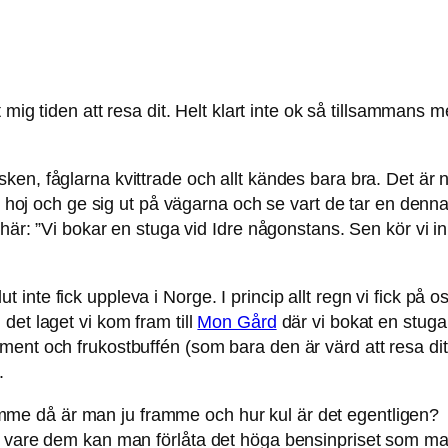
t mig tiden att resa dit. Helt klart inte ok så tillsammans
ken, fåglarna kvittrade och allt kändes bara bra. Det är 
ad hoj och ge sig ut på vägarna och se vart de tar en denn
här: ”Vi bokar en stuga vid Idre någonstans. Sen kör vi in
t inte fick uppleva i Norge. I princip allt regn vi fick på o
det laget vi kom fram till
Mon Gård
där vi bokat en stuga 
ent och frukostbuffén (som bara den är värd att resa dit 
.
mme då är man ju framme och hur kul är det egentligen?
k vare dem kan man förlåta det höga bensinpriset som man