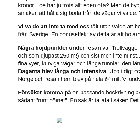
kronor…de har ju trots allt egen olja? Men de 
smaken att hålla sig borta från de vägar vi valde.
Vi valde att inte ta med oss
tält utan valde att bo
från Sverige. En bonuseffekt av detta är att hojarna
Några höjdpunkter under resan
var Trollväggen
och som djupast 250 m!) och sist men inte minst….N
fina vyer, kurviga vägar och långa tunnlar, den lä
Dagarna blev långa och intensiva.
Upp tidigt oc
Norge och resan hem blev på hela 64 mil. Vi undv
Försöker komma på
en passande beskrivning av 
sådant ”runt hörnet”. En sak är iallafall säker: Det b