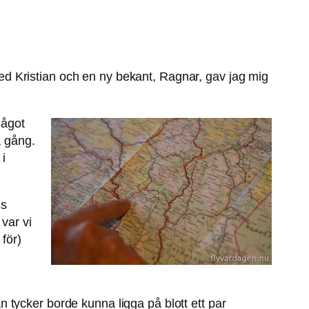
 med Kristian och en ny bekant, Ragnar, gav jag mig
något
a gång.
 i
ss
var vi
för)
 tycker borde kunna ligga på blott ett par