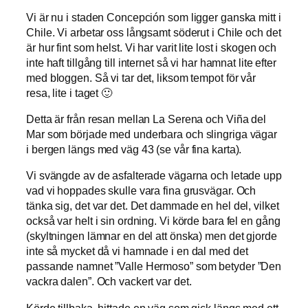
Vi är nu i staden Concepción som ligger ganska mitt i
Chile. Vi arbetar oss långsamt söderut i Chile och det
är hur fint som helst. Vi har varit lite lost i skogen och
inte haft tillgång till internet så vi har hamnat lite efter
med bloggen. Så vi tar det, liksom tempot för vår
resa, lite i taget 🙂
Detta är från resan mellan La Serena och Viña del
Mar som började med underbara och slingriga vägar
i bergen längs med väg 43 (se vår fina karta).
Vi svängde av de asfalterade vägarna och letade upp
vad vi hoppades skulle vara fina grusvägar. Och
tänka sig, det var det. Det dammade en hel del, vilket
också var helt i sin ordning. Vi körde bara fel en gång
(skyltningen lämnar en del att önska) men det gjorde
inte så mycket då vi hamnade i en dal med det
passande namnet ”Valle Hermoso” som betyder ”Den
vackra dalen”. Och vackert var det.
Körde tillbaka, hittade en väg som gick längs med ett