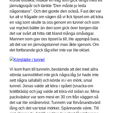
järnvägsspår och tänkte ”Den måste ju leda
någonstans”. Och det gjorde den också. Fast det var
tur att vi frågade om vägen då vi fick tipset om att köra
en väg som skulle ta oss genom en tunnel och som
var mycket bättre än den som gick över bergen där
det var svårt att hitta rätt bland många småvägar.
Mannen som gav oss tipset la till, lite appropå bara,
att det var en järnvägstunnel man åkte igenom. Om
det fortfarande gick tåg eller inte var lite oklart.
Vi kom fram till tunneln, bestämde att det med allra
största sannolikhet inte gick några tåg (vi hade inte
sett några iallafall) och körde in i en mörk, smal
tunnel. Jonas valde att köra i spåret (snacka om
tvättbräda) och jag valde att köra vid sidan av. Mina
packväskor var som mest en 30 cm från väggen så
det var lite smånervöst. Tunneln var förvånandsvärd
lång och det var total mörker. Spännande värre. Till