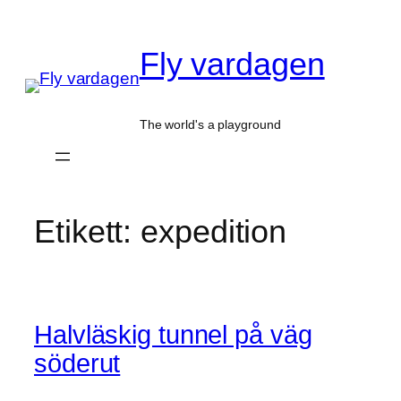
Hoppa
till
Fly vardagen
innehåll
The world's a playground
Etikett:
expedition
Halvläskig tunnel på väg
söderut