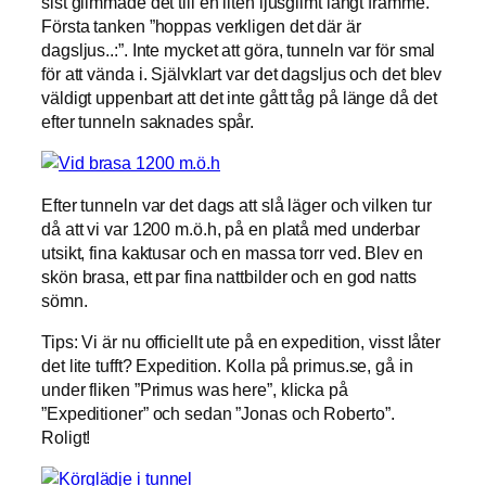
sist glimmade det till en liten ljusglimt långt framme.
Första tanken ”hoppas verkligen det där är
dagsljus..:”. Inte mycket att göra, tunneln var för smal
för att vända i. Självklart var det dagsljus och det blev
väldigt uppenbart att det inte gått tåg på länge då det
efter tunneln saknades spår.
Efter tunneln var det dags att slå läger och vilken tur
då att vi var 1200 m.ö.h, på en platå med underbar
utsikt, fina kaktusar och en massa torr ved. Blev en
skön brasa, ett par fina nattbilder och en god natts
sömn.
Tips: Vi är nu officiellt ute på en expedition, visst låter
det lite tufft? Expedition. Kolla på primus.se, gå in
under fliken ”Primus was here”, klicka på
”Expeditioner” och sedan ”Jonas och Roberto”.
Roligt!