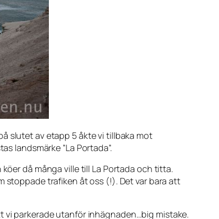
 på slutet av etapp 5 åkte vi tillbaka mot
stas landsmärke ”La Portada”.
öer då många ville till La Portada och titta.
 stoppade trafiken åt oss (!). Det var bara att
att vi parkerade utanför inhägnaden…big mistake.