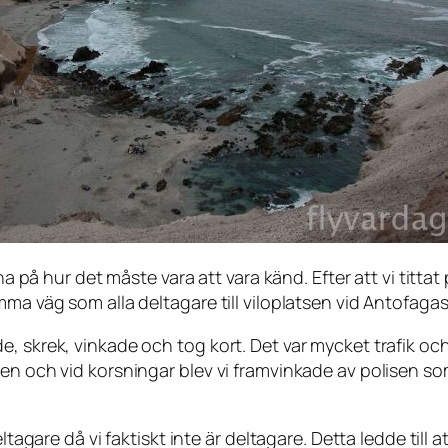
na på hur det måste vara att vara känd. Efter att vi tittat
mma väg som alla deltagare till viloplatsen vid Antofaga
 skrek, vinkade och tog kort. Det var mycket trafik och k
en och vid korsningar blev vi framvinkade av polisen som
ltagare då vi faktiskt inte
är
deltagare. Detta ledde till 