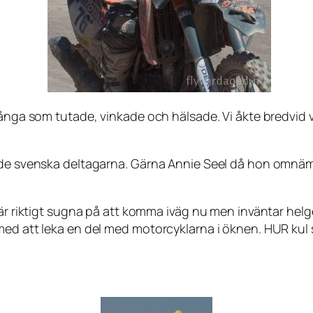
Många som tutade, vinkade och hälsade. Vi åkte bredvid 
 de svenska deltagarna. Gärna Annie Seel då hon omnämn
r riktigt sugna på att komma iväg nu men inväntar helgen 
med att leka en del med motorcyklarna i öknen. HUR kul 